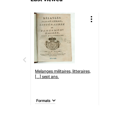
Melanges militaires, litteraires,
[...] sept ans.
Formats