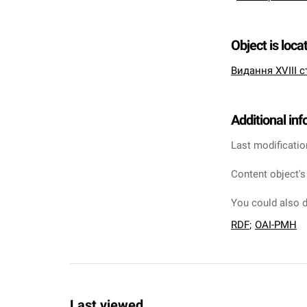
Object is loca
Видання XVIII с
Additional in
Last modificatio
Content object's
You could also d
RDF
;
OAI-PMH
Last viewed