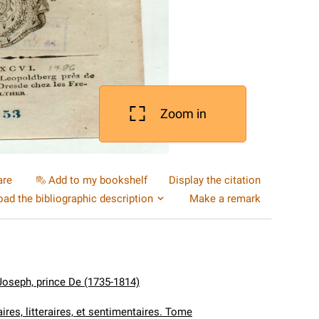
Zoom in
are
Add to my bookshelf
Display the citation
ad the bibliographic description
Make a remark
Joseph, prince De (1735-1814)
ires, litteraires, et sentimentaires. Tome