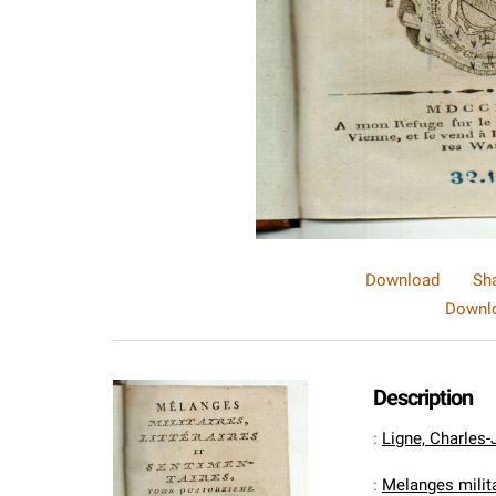
Download
Sh
Downlo
Description
:
Ligne, Charles-
:
Melanges milita