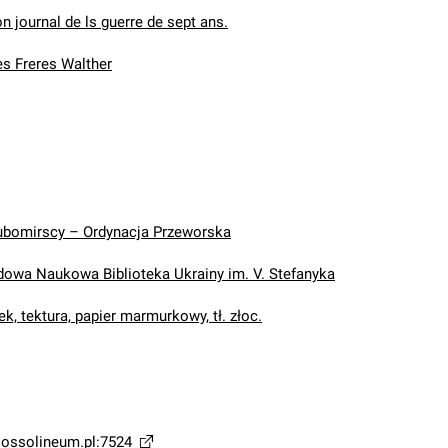
 journal de ls guerre de sept ans.
es Freres Walther
ubomirscy – Ordynacja Przeworska
wa Naukowa Biblioteka Ukrainy im. V. Stefanyka
k, tektura, papier marmurkowy, tł. złoc.
a.ossolineum.pl:7524