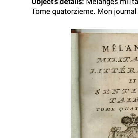
Object's details
:
Melanges militai
Tome quatorzieme. Mon journal d