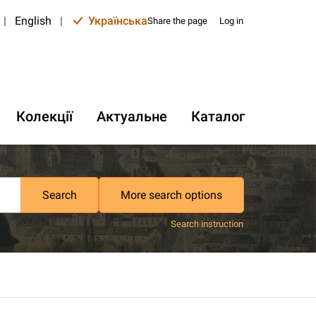
|
English
|
Українська
Share the page
Log in
Колекції
Актуальне
Каталог
Search
More search options
Search instruction