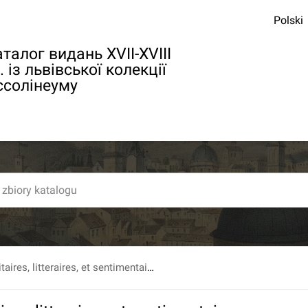
Polski
талог видань XVII-XVIII
. із львівської колекції
ссолінеуму
Melanges militaires, litteraires, et sentimentaires. Tome quatorzieme. Mon journal de ls guerre de sept ans.