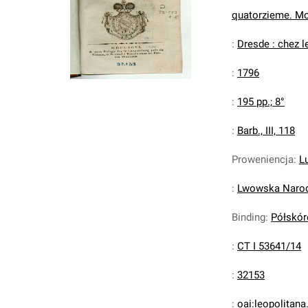
quatorzieme. Mon
:
Dresde : chez l
:
1796
:
195 pp.; 8°
:
Barb., III, 118
Proweniencja
:
L
:
Lwowska Narodo
Binding
:
Półskóre
:
CT I 53641/14
:
32153
:
oai:leopolitan