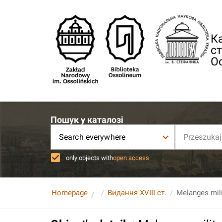
Ка
ст
О
Пошук у каталозі
Search everywhere
only objects with
open access
Homepage
Видання XVIII ст.