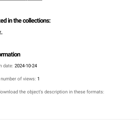
ted in the collections:
т.
formation
n date:
2024-10-24
 number of views:
1
ownload the object's description in these formats: