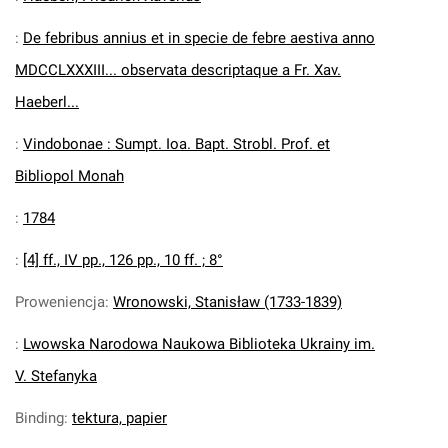
:
De febribus annius et in specie de febre aestiva anno
MDCCLXXXIII... observata descriptaque a Fr. Xav.
Haeberl...
:
Vindobonae : Sumpt. Ioa. Bapt. Strobl. Prof. et
Bibliopol Monah
:
1784
:
[4] ff., IV pp., 126 pp., 10 ff. ; 8°
Proweniencja
:
Wronowski, Stanisław (1733-1839)
:
Lwowska Narodowa Naukowa Biblioteka Ukrainy im.
V. Stefanyka
Binding
:
tektura, papier