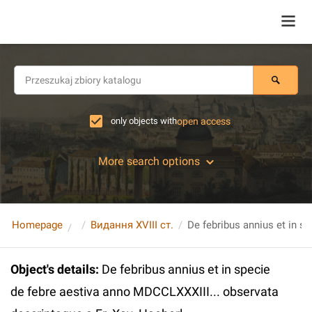
only objects with
open access
More search options
Homepage
Видання XVIII ст.
Object's details
:
De febribus annius et in specie
de febre aestiva anno MDCCLXXXIII... observata