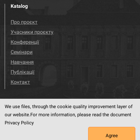
Katalog
Про проєкт
Учасники проєкту
Конференції
Семінари
Навчання
Публікації
Контакт
We use files, through the cookie quality improvement layer of
Visit us!
Facebook
our website.For more information, please read the document
Privacy Policy
Agree
This service runs on
dLibra6.4.18-SNAPSHOT
software created by
PSNC