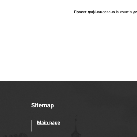
Проєкт дофінансовано із коштів д
Sitemap
Main page