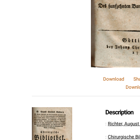
Download
Sh
Downlo
Description
:
Richter, August
:
Chirurgische B