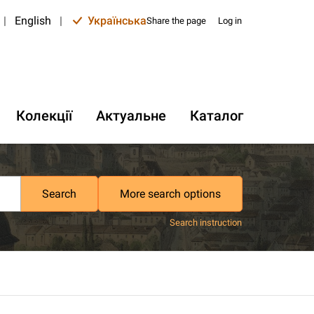
|
English
|
Українська
Share the page
Log in
Колекції
Актуальне
Каталог
Search
More search options
Search instruction