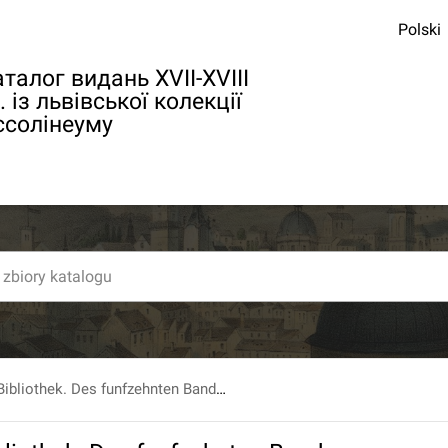
Polski
талог видань XVII-XVIII
. із львівської колекції
ссолінеуму
Chirurgische Bibliothek. Des funfzehnten Bandes zweytes Stuck.