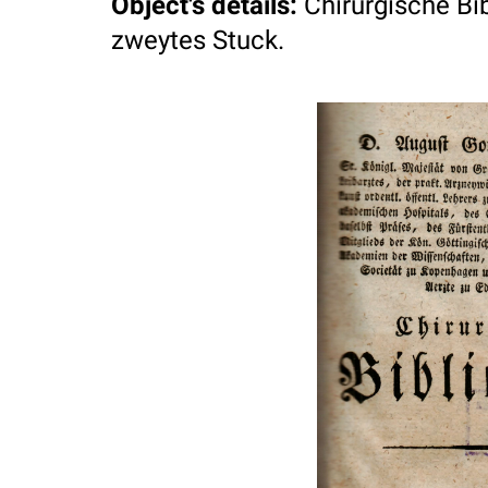
Object's details
:
Chirurgische Bi
zweytes Stuck.