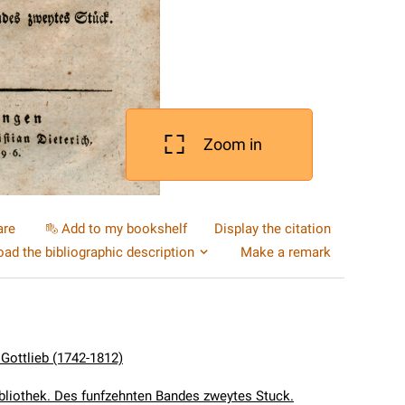
Zoom in
are
Add to my bookshelf
Display the citation
ad the bibliographic description
Make a remark
 Gottlieb (1742-1812)
ibliothek. Des funfzehnten Bandes zweytes Stuck.