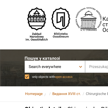
Ка
ст
О
Пошук у каталозі
Search everywhere
only objects with
open access
Homepage
Видання XVIII ст.