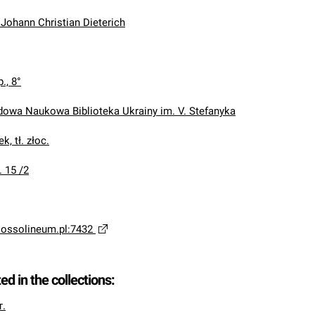
 Johann Christian Dieterich
p., 8°
wa Naukowa Biblioteka Ukrainy im. V. Stefanyka
k, tł. złoc.
. 15 /2
a.ossolineum.pl:7432
ted in the collections:
т.