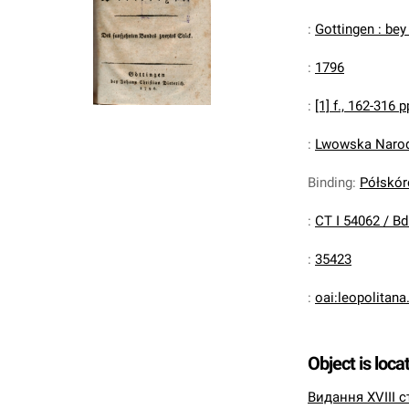
:
Gottingen : bey
:
1796
:
[1] f., 162-316 p
:
Lwowska Narodo
Binding
:
Półskóre
:
CT I 54062 / Bd
:
35423
:
oai:leopolitan
Object is loca
Видання XVIII с