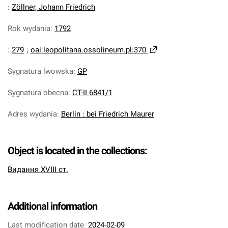
:
Zöllner, Johann Friedrich
Rok wydania
:
1792
:
279
;
oai:leopolitana.ossolineum.pl:370
Sygnatura lwowska
:
GP
Sygnatura obecna
:
CT-II 6841/1
Adres wydania
:
Berlin : bei Friedrich Maurer
Object is located in the collections:
Видання XVIII ст.
Additional information
Last modification date:
2024-02-09