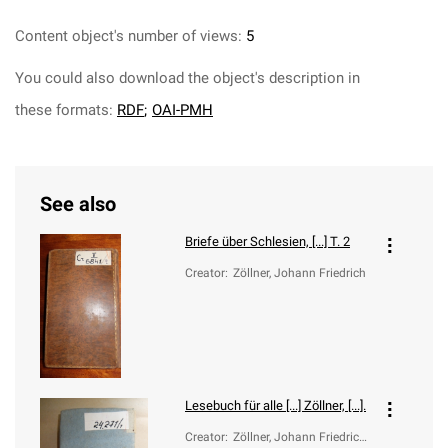
Content object's number of views:
5
You could also download the object's description in
these formats:
RDF
;
OAI-PMH
See also
Briefe über Schlesien, [...] T. 2
Creator
:
Zöllner, Johann Friedrich
Lesebuch für alle [...] Zöllner, [...].
Creator
:
Zöllner, Johann Friedrich