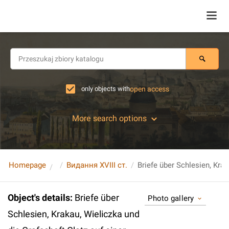
only objects with
open access
More search options
Homepage
Видання XVIII ст.
Object's details
:
Briefe über
Photo gallery
Schlesien, Krakau, Wieliczka und