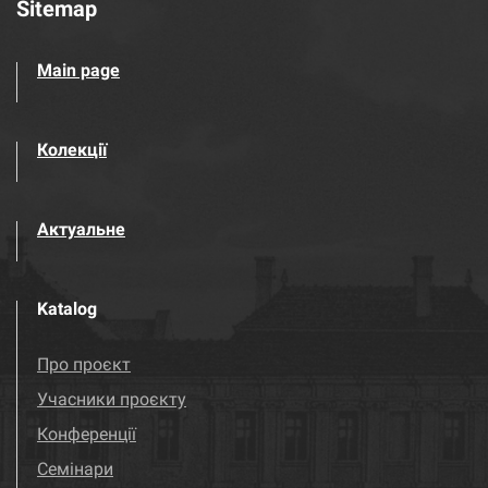
Sitemap
Main page
Колекції
Актуальне
Katalog
Про проєкт
Учасники проєкту
Конференції
Семінари