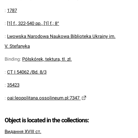
:
1787
:
[1] f., 322-540 pp., [1] f.; 8°
:
Lwowska Narodowa Naukowa Biblioteka Ukrainy im.
V. Stefanyka
Binding
:
Półskórek, tektura, tł. zł.
:
CT I 54062 /Bd. 8/3
:
35423
:
oai:leopolitana.ossolineum.pl:7347
Object is located in the collections:
Видання XVIII ст.