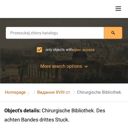
only objects with
open access
More search options
Homepage
Видання XVIII ст.
Object's details
:
Chirurgische Bibliothek. Des
achten Bandes drittes Stuck.