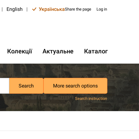
|
English
|
Українська
Share the page
Log in
Колекції
Актуальне
Каталог
Search
More search options
Search instruction