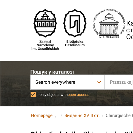
Ка
ст
О
Пошук у каталозі
Search everywhere
only objects with
open access
Homepage
Видання XVIII ст.