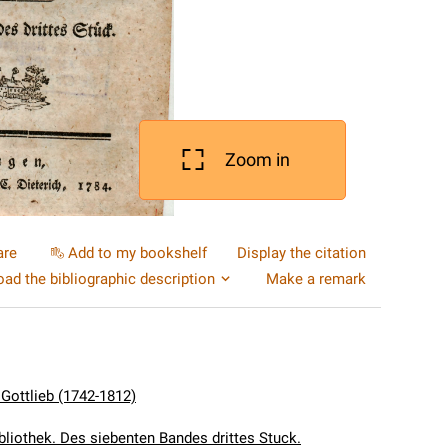
Zoom in
are
Add to my bookshelf
Display the citation
ad the bibliographic description
Make a remark
 Gottlieb (1742-1812)
bliothek. Des siebenten Bandes drittes Stuck.