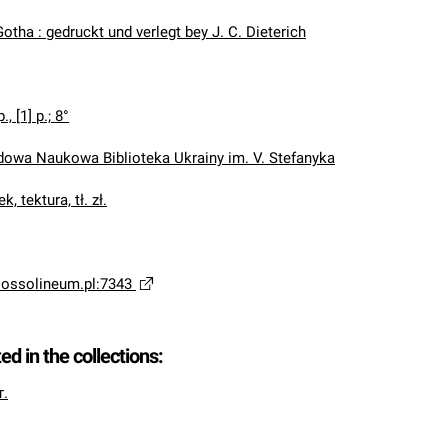
otha : gedruckt und verlegt bey J. C. Dieterich
., [1] p.; 8°
wa Naukowa Biblioteka Ukrainy im. V. Stefanyka
, tektura, tł. zł.
a.ossolineum.pl:7343
ted in the collections:
т.