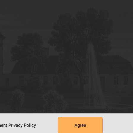
ument
Privacy Policy
Agree
tworking Center