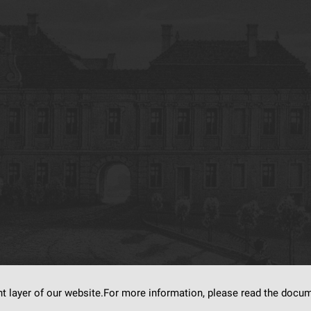
nt layer of our website.For more information, please read the doc
s on
dLibra6.4.18-SNAPSHOT
software created by
Poznan Supercomputing and Ne