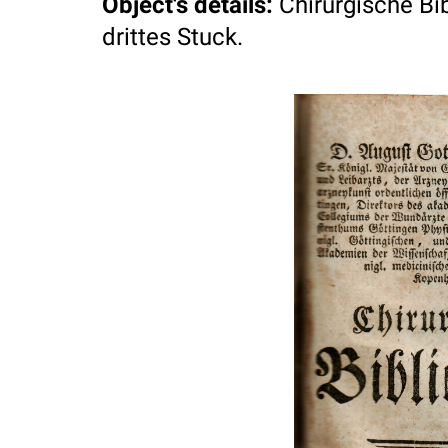
Object's details
:
Chirurgische Bi
drittes Stuck.