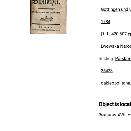
:
Gottingen und G
:
1784
:
[1] f., 420-607 pp
:
Lwowska Narodo
Binding
:
Półskórek
:
35423
:
oai:leopolitan
Object is loca
Видання XVIII с