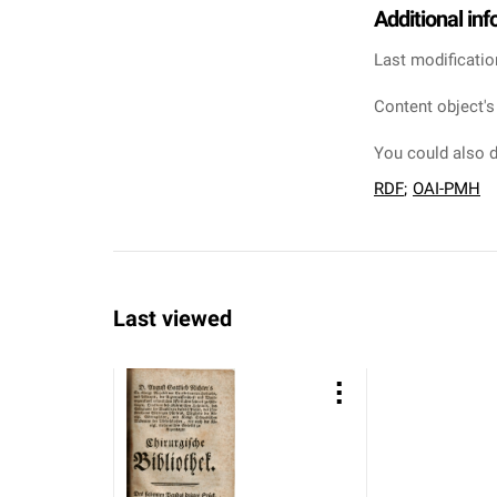
Additional in
Last modificatio
Content object's
You could also d
RDF
;
OAI-PMH
Last viewed