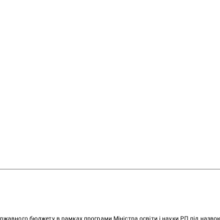
ержавного бюджету в рамках програми Міністра освіти і науки РП під назв