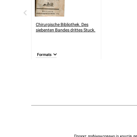
Chirurgische Bibliothek. Des
siebenten Bandes drittes Stuck.
Formats
Проєкт дофінансовано із коштів д