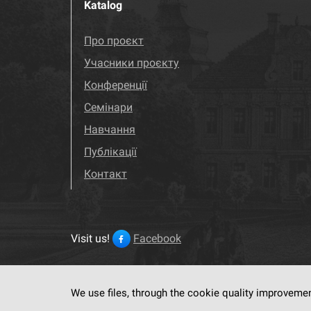
Katalog
Про проєкт
Учасники проєкту
Конференції
Семінари
Навчання
Публікації
Контакт
Visit us!
Facebook
We use files, through the cookie quality improveme
This service run