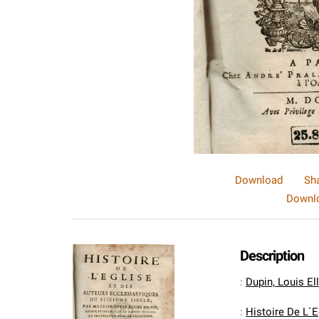
Download
Sh
Downlo
Description
:
Dupin, Louis El
:
Histoire De L`