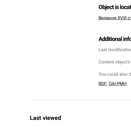
Object is loca
Видання XVIII с
Additional in
Last modificatio
Content object's
You could also d
RDF
;
OAI-PMH
Last viewed