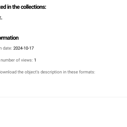
ted in the collections:
т.
formation
n date:
2024-10-17
 number of views:
1
ownload the object's description in these formats: