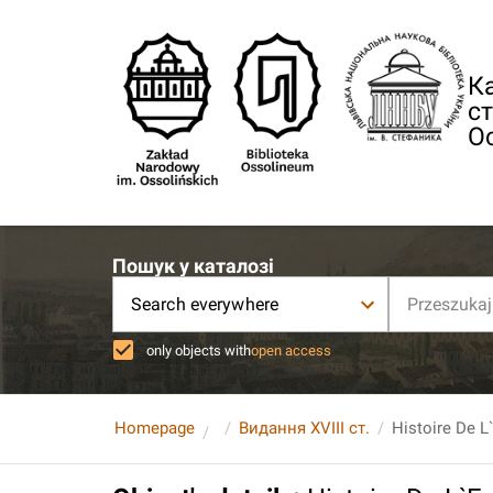
Ка
ст
О
Пошук у каталозі
Search everywhere
only objects with
open access
Homepage
Видання XVIII ст.