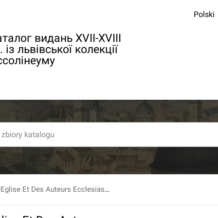
Polski
талог видань XVII-XVIII
. із львівської колекції
ссолінеуму
Histoire De L`Eglise Et Des Auteurs Ecclesiastiques Du Seizie`me Siecle, Par M. Louis Ellies Dupin. T.2.