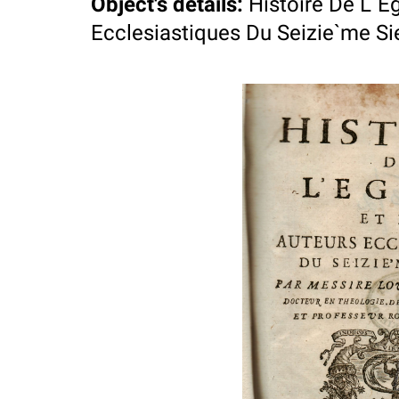
Object's details
:
Histoire De L`E
Ecclesiastiques Du Seizie`me Siec