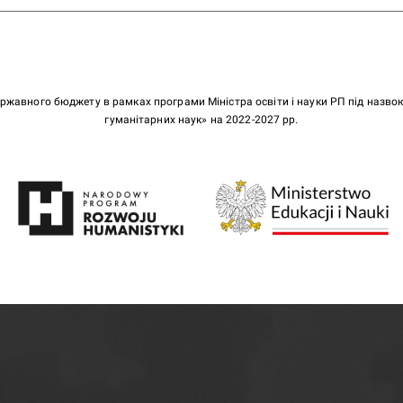
ержавного бюджету в рамках програми Міністра освіти і науки РП під назв
гуманітарних наук» на 2022-2027 рр.