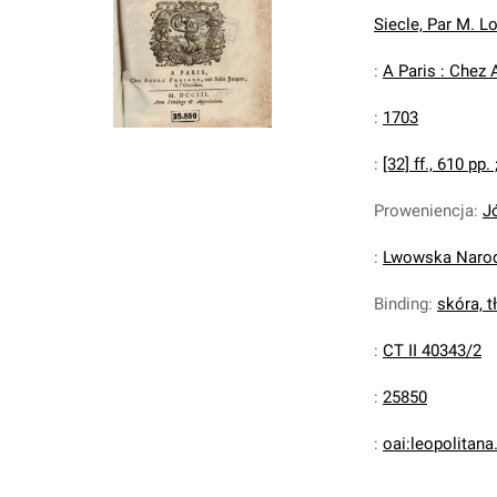
Siecle, Par M. Lo
:
A Paris : Chez 
:
1703
:
[32] ff., 610 pp. 
Proweniencja
:
J
:
Lwowska Narodo
Binding
:
skóra, tł
:
CT II 40343/2
:
25850
:
oai:leopolitan