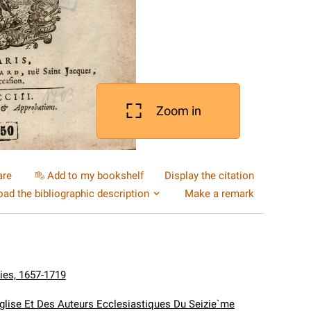
Zoom in
are
Add to my bookshelf
Display the citation
ad the bibliographic description
Make a remark
lies, 1657-1719
Eglise Et Des Auteurs Ecclesiastiques Du Seizie`me