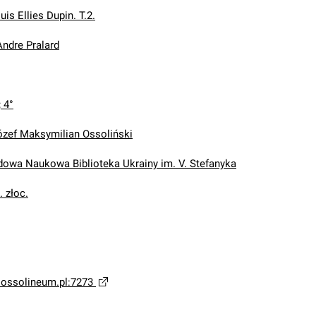
uis Ellies Dupin. T.2.
Andre Pralard
; 4°
ózef Maksymilian Ossoliński
wa Naukowa Biblioteka Ukrainy im. V. Stefanyka
. złoc.
a.ossolineum.pl:7273