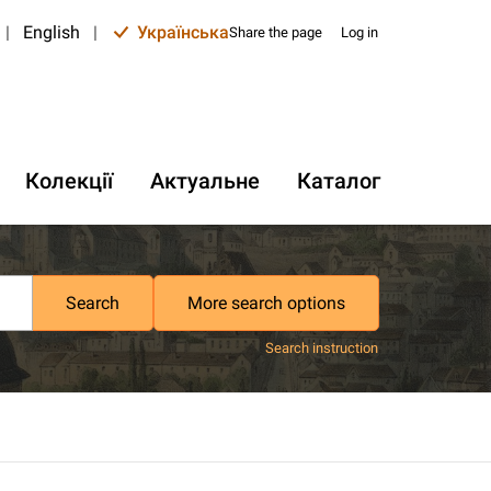
|
English
|
Українська
Share the page
Log in
Колекції
Актуальне
Каталог
Search
More search options
Search instruction