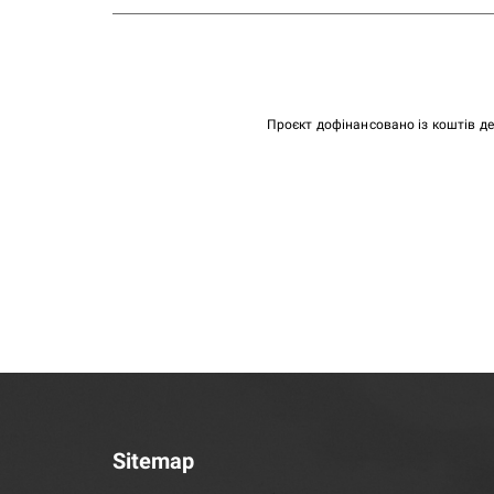
Проєкт дофінансовано із коштів д
Sitemap