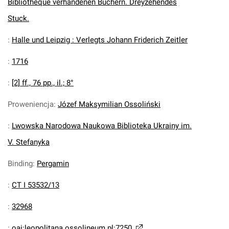
Bibliotheque verhandenen Buchern. Dreyzehendes
Stuck.
:
Halle und Leipzig : Verlegts Johann Friderich Zeitler
:
1716
:
[2] ff., 76 pp., il.; 8°
Proweniencja
:
Józef Maksymilian Ossoliński
:
Lwowska Narodowa Naukowa Biblioteka Ukrainy im.
V. Stefanyka
Binding
:
Pergamin
:
CT I 53532/13
:
32968
:
oai:leopolitana.ossolineum.pl:7250