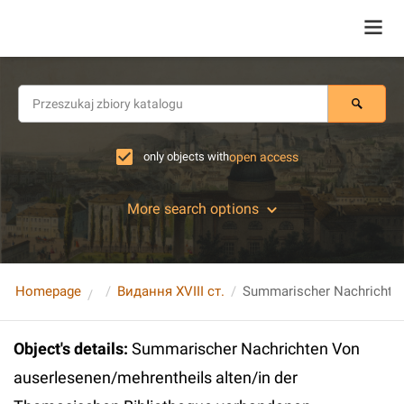
only objects with
open access
More search options
Homepage
Видання XVIII ст.
Object's details
:
Summarischer Nachrichten Von
auserlesenen/mehrentheils alten/in der