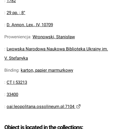
:
1782
:
29 pp. ; 8°
:
D. Annon. Lex., IV, 10709
Proweniencja
:
Wronowski, Stanisław
:
Lwowska Narodowa Naukowa Biblioteka Ukrainy im.
V. Stefanyka
Binding
:
karton, papier marmurkowy
:
CT I 53213
:
33400
:
oai:leopolitana.ossolineum.pl:7104
Object is located in the collections: