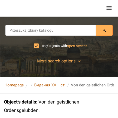
only objects with
open access
More search options
Homepage
Видання XVIII ст.
Von den geistlichen Orden
Object's details
:
Von den geistlichen
Ordensgelubden.