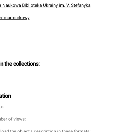
Naukowa Biblioteka Ukrainy im. V. Stefanyka
ier marmurkowy
in the collections:
ation
te:
ber of views:
oad the object's description in these formats: