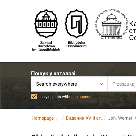
Ка
ст
О
Пошук у каталозі
Search everywhere
only objects with
open access
Homepage
Видання XVIII ст.