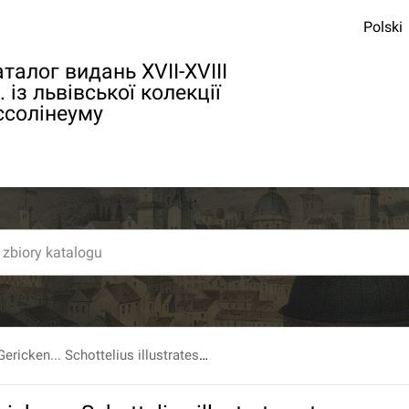
Polski
талог видань XVII-XVIII
. із львівської колекції
ссолінеуму
Joh. Werneri Gericken... Schottelius illustrates et continuatus, sive Spicilegium ad Justi Georgii Schottelii...