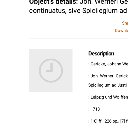
Object's details
:
Joh. Werneri Ger
continuatus, sive Spicilegium ad J
Sh
Downlo
Description
:
Gericke, Johann We
:
Joh. Werneri Gericke
Spicilegium ad Justi 
:
Leipzig und Wolffenb
:
1718
:
[10] ff., 226 pp., [7] f