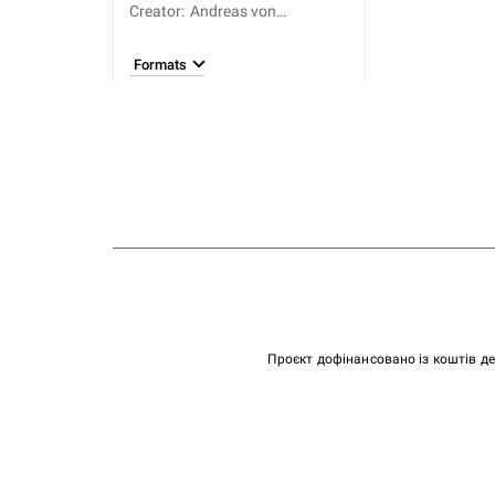
Creator
:
Andreas von
Regensburg
Formats
Проєкт дофінансовано із коштів д