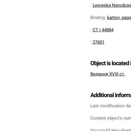
:
Lwowska Narodowa 
Binding
:
karton, pap
:
CT I 44884
:
27601
Object is located 
Видання XVIII ст.
Additional inform
Last modification da
Content object's num
You could also downl