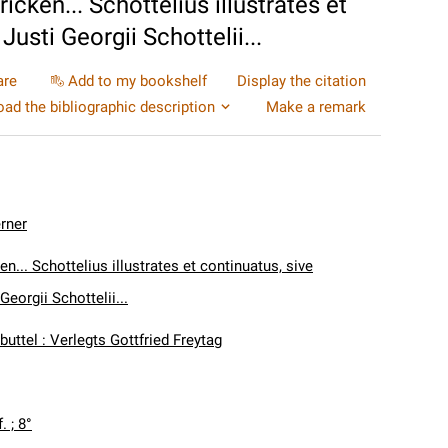
icken... Schottelius illustrates et
usti Georgii Schottelii...
are
Add to my bookshelf
Display the citation
ad the bibliographic description
Make a remark
rner
n... Schottelius illustrates et continuatus, sive
Georgii Schottelii...
uttel : Verlegts Gottfried Freytag
f. ; 8°