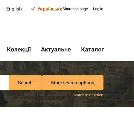
|
English
|
Українська
Share the page
Log in
Колекції
Актуальне
Каталог
Search
More search options
Search instruction