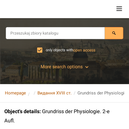
only objects with
open access
More search options
Homepage
Видання XVIII ст.
Grundriss der Physiologie. 
Object's details
:
Grundriss der Physiologie. 2-e
Aufl.