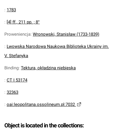
:
1783
:
[4] ff., 211 pp. ; 8°
Proweniencja
:
Wronowski, Stanisław (1733-1839)
:
Lwowska Narodowa Naukowa Biblioteka Ukrainy im.
V. Stefanyka
Binding
:
Tektura, okładzina niebieska
:
CT I 53174
:
32363
:
oai:leopolitana.ossolineum.pl:7032
Object is located in the collections: