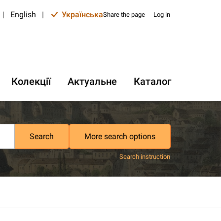
|
English
|
Українська
Share the page
Log in
Колекції
Актуальне
Каталог
Search
More search options
Search instruction