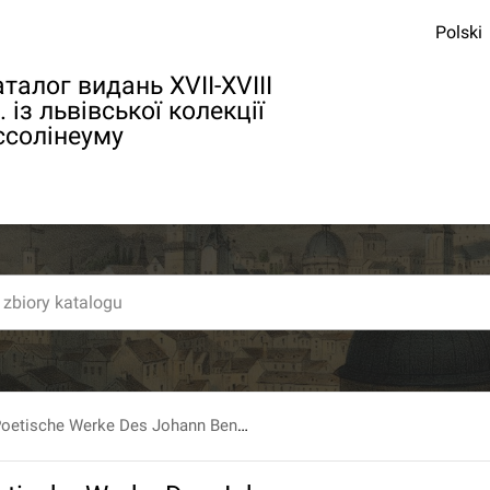
Polski
талог видань XVII-XVIII
. із львівської колекції
ссолінеуму
Sammtliche Poetische Werke Des Johann Benjamin Michaelis. Erste vollstandige Ausgabe. Th. 1.