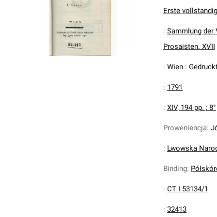
Erste vollstandi
:
Sammlung der V
Prosaisten. XVII
:
Wien : Gedruckt
:
1791
:
XIV, 194 pp. ; 8°
Proweniencja
:
J
:
Lwowska Narodo
Binding
:
Półskóre
:
CT I 53134/1
:
32413