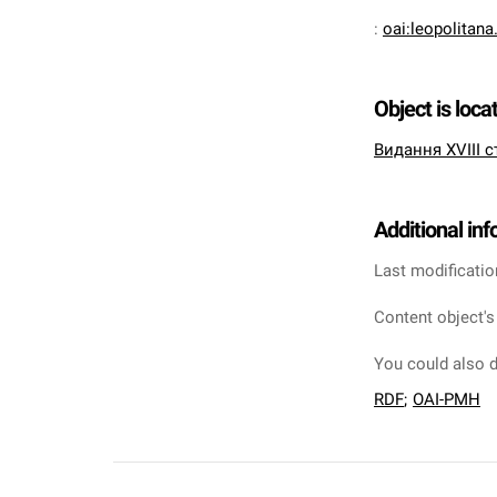
:
oai:leopolitan
Object is loca
Видання XVIII с
Additional in
Last modificatio
Content object's
You could also d
RDF
;
OAI-PMH