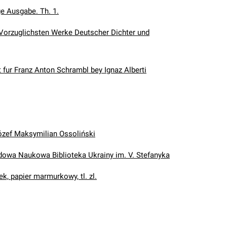
ge Ausgabe. Th. 1.
orzuglichsten Werke Deutscher Dichter und
 fur Franz Anton Schrambl bey Ignaz Alberti
ózef Maksymilian Ossoliński
wa Naukowa Biblioteka Ukrainy im. V. Stefanyka
k, papier marmurkowy, tl. zl.