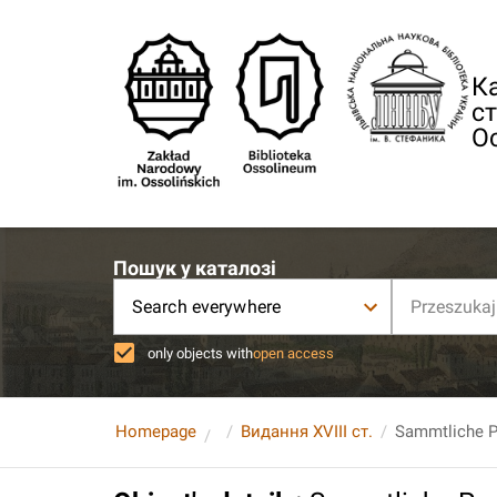
Ка
ст
О
Пошук у каталозі
Search everywhere
only objects with
open access
Homepage
Видання XVIII ст.