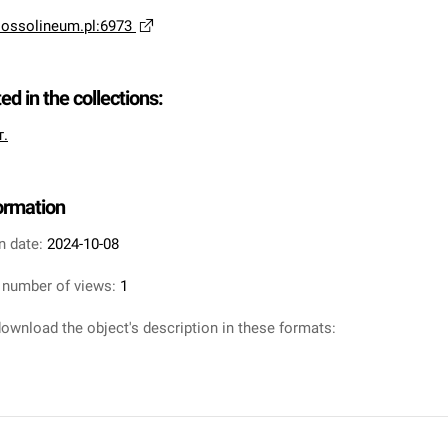
a.ossolineum.pl:6973
ted in the collections:
т.
formation
n date:
2024-10-08
 number of views:
1
ownload the object's description in these formats: