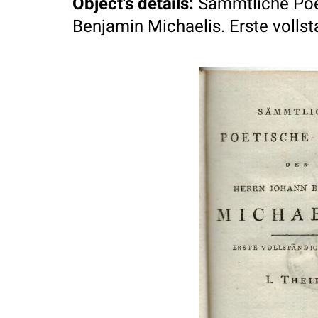
Object's details
:
Sammtliche Poe
Benjamin Michaelis. Erste vollst