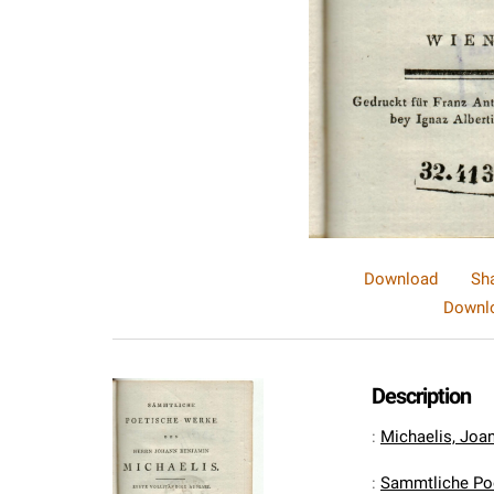
Download
Sh
Downlo
Description
:
Michaelis, Joa
:
Sammtliche Poe