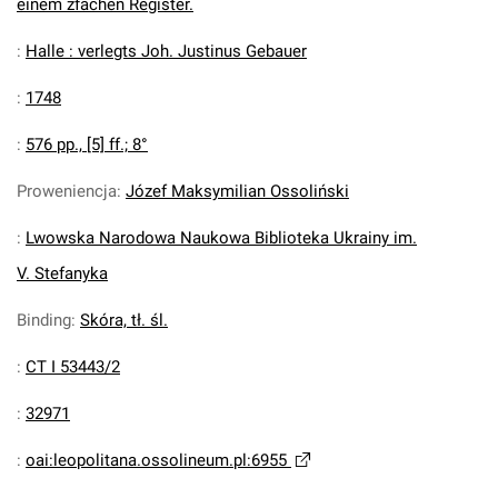
einem zfachen Register.
:
Halle : verlegts Joh. Justinus Gebauer
:
1748
:
576 pp., [5] ff.; 8°
Proweniencja
:
Józef Maksymilian Ossoliński
:
Lwowska Narodowa Naukowa Biblioteka Ukrainy im.
V. Stefanyka
Binding
:
Skóra, tł. śl.
:
CT I 53443/2
:
32971
:
oai:leopolitana.ossolineum.pl:6955