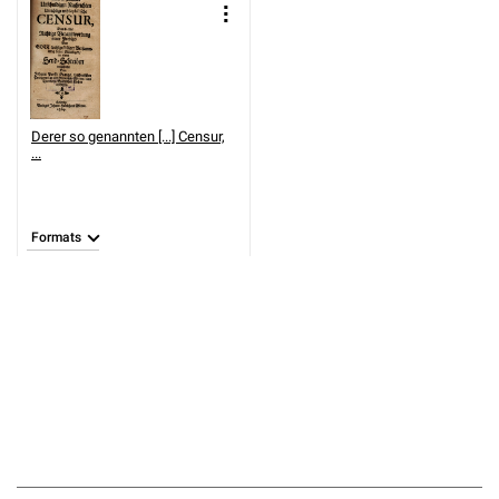
Derer so genannten [...] Censur,
...
Formats