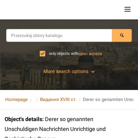
only objects with
open access
More search options
Homepage
Видання XVIII ст.
Object's details
:
Derer so genannten
Unschuldigen Nachrichten Unrichtige und