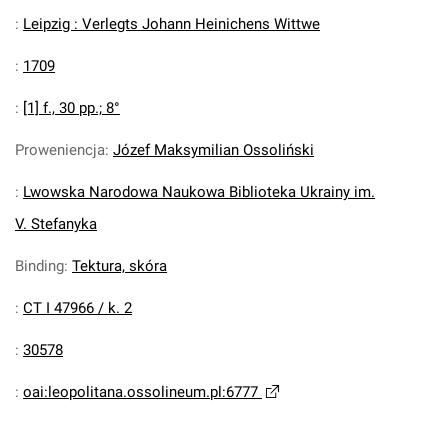
:
Leipzig : Verlegts Johann Heinichens Wittwe
:
1709
:
[1] f., 30 pp.; 8°
Proweniencja
:
Józef Maksymilian Ossoliński
:
Lwowska Narodowa Naukowa Biblioteka Ukrainy im.
V. Stefanyka
Binding
:
Tektura, skóra
:
CT I 47966 / k. 2
:
30578
:
oai:leopolitana.ossolineum.pl:6777