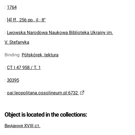
:
1764
:
[4] ff., 256 pp., il.; 8°
:
Lwowska Narodowa Naukowa Biblioteka Ukrainy im.
V. Stefanyka
Binding
:
Półskórek, tektura
:
CT I 47 958 / T. 1
:
30395
:
oai:leopolitana.ossolineum.pl:6732
Object is located in the collections:
Видання XVIII ст.