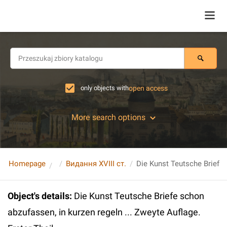
only objects with
open access
More search options
Homepage
Видання XVIII ст.
Object's details
:
Die Kunst Teutsche Briefe schon
abzufassen, in kurzen regeln ... Zweyte Auflage.