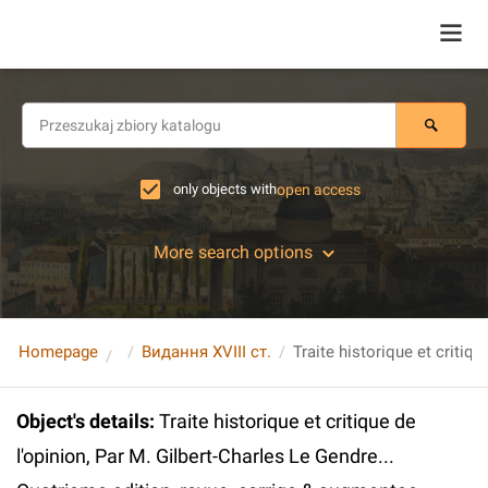
only objects with
open access
More search options
Homepage
Видання XVIII ст.
Object's details
:
Traite historique et critique de
l'opinion, Par M. Gilbert-Charles Le Gendre...