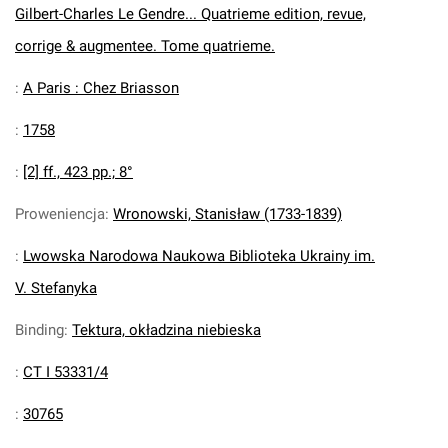
Gilbert-Charles Le Gendre... Quatrieme edition, revue,
corrige & augmentee. Tome quatrieme.
:
A Paris : Chez Briasson
:
1758
:
[2] ff., 423 pp.; 8°
Proweniencja
:
Wronowski, Stanisław (1733-1839)
:
Lwowska Narodowa Naukowa Biblioteka Ukrainy im.
V. Stefanyka
Binding
:
Tektura, okładzina niebieska
:
CT I 53331/4
:
30765