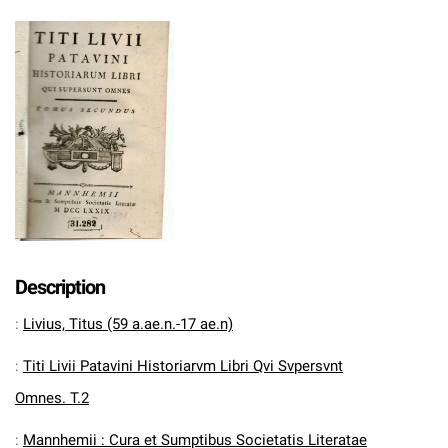
Description
:
Livius, Titus (59 a.ae.n.-17 ae.n)
:
Titi Livii Patavini Historiarvm Libri Qvi Svpersvnt
Omnes. T.2
:
Mannhemii : Cura et Sumptibus Societatis Literatae