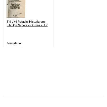
Titi Livii Patavini Historiarvm
Libri Qvi Svpersvnt Omnes. T.2
Formats