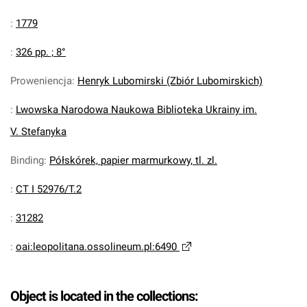
:
1779
:
326 pp. ; 8°
Proweniencja
:
Henryk Lubomirski (Zbiór Lubomirskich)
:
Lwowska Narodowa Naukowa Biblioteka Ukrainy im.
V. Stefanyka
Binding
:
Półskórek, papier marmurkowy, tl. zl.
:
CT I 52976/T.2
:
31282
:
oai:leopolitana.ossolineum.pl:6490
Object is located in the collections: