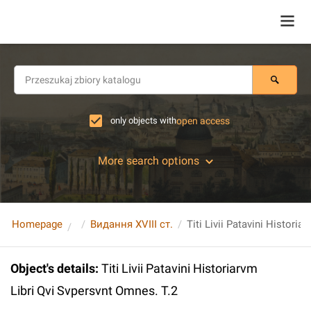
only objects with
open access
More search options
Homepage
Видання XVIII ст.
Object's details
:
Titi Livii Patavini Historiarvm
Libri Qvi Svpersvnt Omnes. T.2