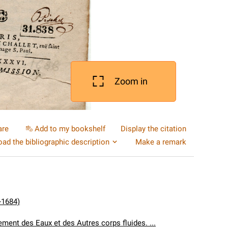
Zoom in
are
Add to my bookshelf
Display the citation
ad the bibliographic description
Make a remark
-1684)
ment des Eaux et des Autres corps fluides. ...