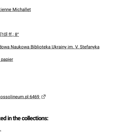
tienne Michallet
[10] ff.; 8°
wa Naukowa Biblioteka Ukrainy im. V. Stefanyka
 papier
a.ossolineum.pl:6469
ted in the collections:
.