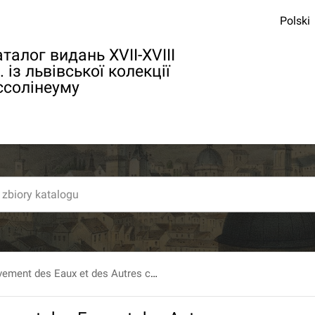
Polski
талог видань XVII-XVIII
. із львівської колекції
ссолінеуму
Traite du Mouvement des Eaux et des Autres corps fluides. ...