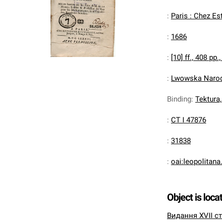
:
Paris : Chez Es
:
1686
:
[10] ff., 408 pp., 
:
Lwowska Narodo
Binding
:
Tektura,
:
CT I 47876
:
31838
:
oai:leopolitan
Object is loca
Видання XVII ст