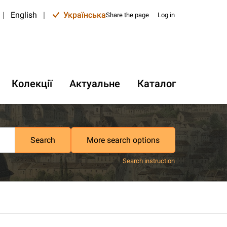
|
English
|
Українська
Share the page
Log in
Колекції
Актуальне
Каталог
Search
More search options
Search instruction