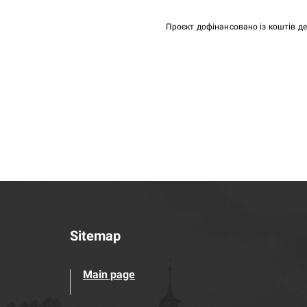
Проєкт дофінансовано із коштів д
Sitemap
Main page