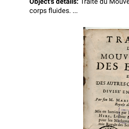
Object's details
:
Traite du Mouv
corps fluides. ...