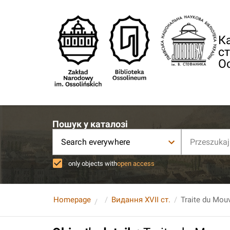
Ка
ст
О
Пошук у каталозі
Search everywhere
only objects with
open access
Homepage
Видання XVII ст.