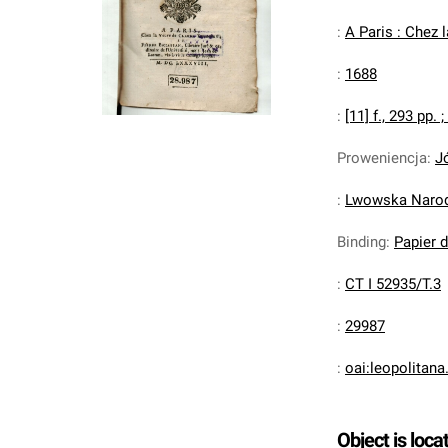
:
A Paris : Chez 
:
1688
:
[11] f., 293 pp. ;
Proweniencja
:
J
:
Lwowska Narodo
Binding
:
Papier 
:
CT I 52935/T.3
:
29987
:
oai:leopolitan
Object is loca