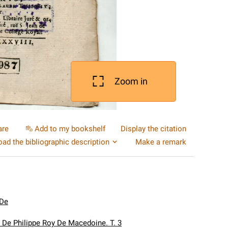
Zoom in
are
Add to my bookshelf
Display the citation
ad the bibliographic description
Make a remark
 De
 De Philippe Roy De Macedoine. T. 3