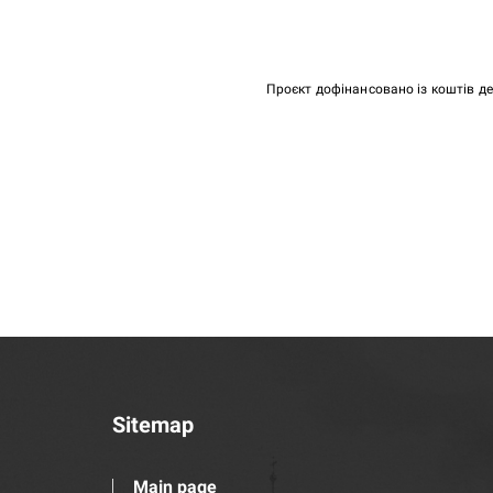
Проєкт дофінансовано із коштів д
Sitemap
Main page