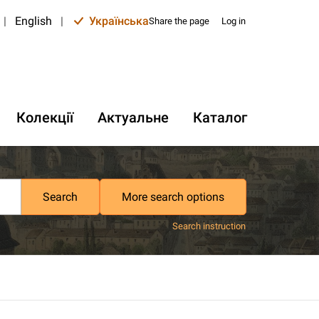
|
English
|
Українська
Share the page
Log in
Колекції
Актуальне
Каталог
Search
More search options
Search instruction