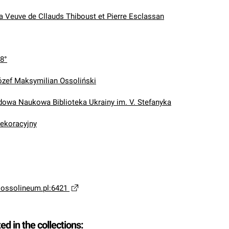
la Veuve de Cllauds Thiboust et Pierre Esclassan
 8°
ózef Maksymilian Ossoliński
wa Naukowa Biblioteka Ukrainy im. V. Stefanyka
dekoracyjny
a.ossolineum.pl:6421
ted in the collections: