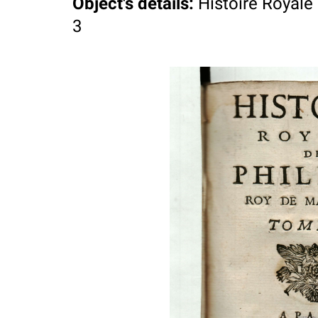
Object's details
:
Histoire Royale
3