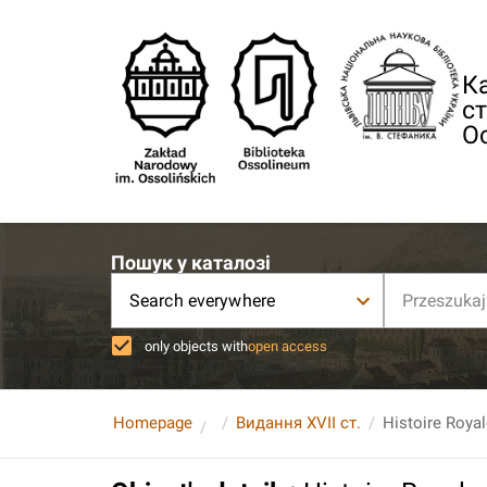
Ка
ст
О
Пошук у каталозі
Search everywhere
only objects with
open access
Homepage
Видання XVII ст.