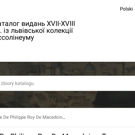
Polski
талог видань XVII-XVIII
. із львівської колекції
ссолінеуму
Histoire Royale De Philippe Roy De Macedoine. T. 3