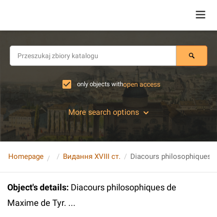
only objects with
open access
More search options
Homepage
Видання XVIII ст.
Diacours philosophiques de
Object's details
:
Diacours philosophiques de
Maxime de Tyr. ...