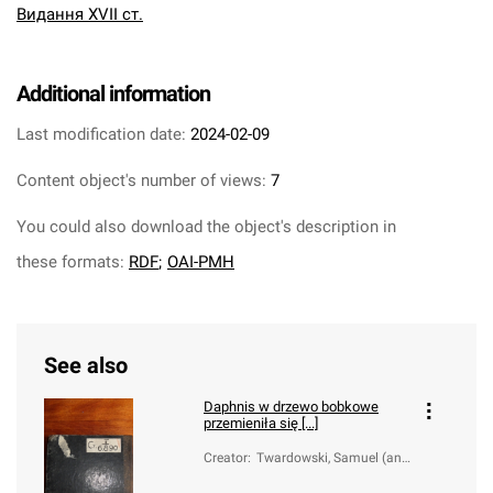
Видання XVII ст.
Additional information
Last modification date:
2024-02-09
Content object's number of views:
7
You could also download the object's description in
these formats:
RDF
;
OAI-PMH
See also
Daphnis w drzewo bobkowe
przemieniła się [...]
Creator
:
Twardowski, Samuel (ant
e 1600-1661)