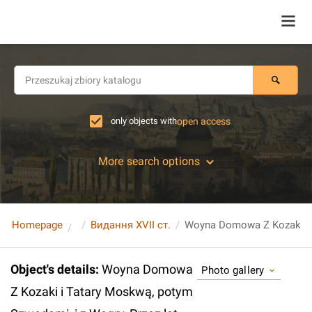
only objects with
open access
More search options
Homepage
Видання XVII ст.
Object's details
:
Woyna Domowa
Photo gallery
Z Kozaki i Tatary Moskwą, potym