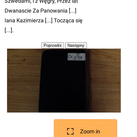
Szwedami, i z Węgry, Przez lat
Dwanascie Za Panowania [...]
Iana Kazimierza [...] Tocząca się
[...].
Zoom in