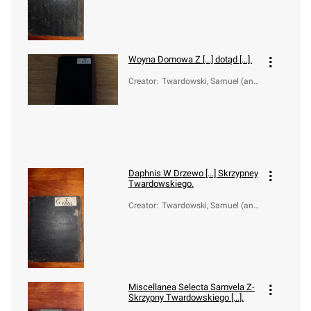
Woyna Domowa Z [...] dotąd [...].
Creator
:
Twardowski, Samuel (ant
e 1600-1661
Daphnis W Drzewo [...] Skrzypney
Twardowskiego.
Creator
:
Twardowski, Samuel (ant
e 1600-1661)
Miscellanea Selecta Samvela Z-
Skrzypny Twardowskiego [...].