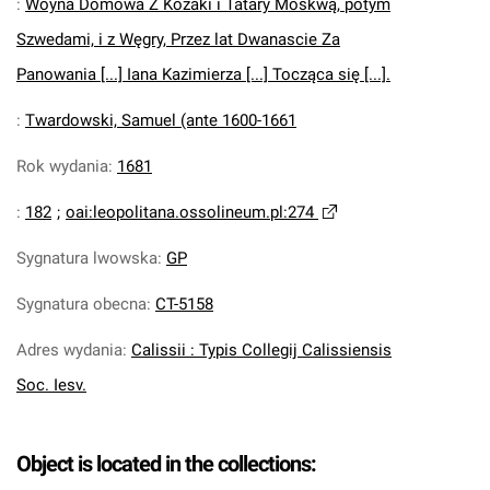
:
Woyna Domowa Z Kozaki i Tatary Moskwą, potym
Szwedami, i z Węgry, Przez lat Dwanascie Za
Panowania [...] Iana Kazimierza [...] Tocząca się [...].
:
Twardowski, Samuel (ante 1600-1661
Rok wydania
:
1681
:
182
;
oai:leopolitana.ossolineum.pl:274
Sygnatura lwowska
:
GP
Sygnatura obecna
:
CT-5158
Adres wydania
:
Calissii : Typis Collegij Calissiensis
Soc. Iesv.
Object is located in the collections: