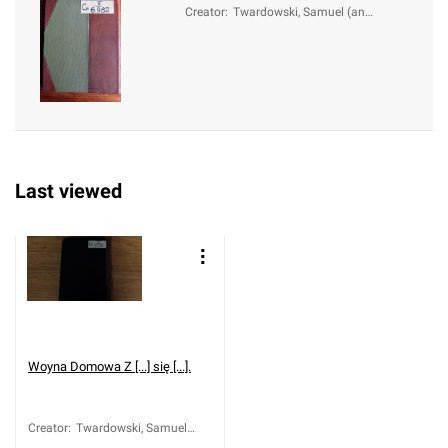
Creator
:
Twardowski, Samuel (ant
e 1600-1661)
Last viewed
Woyna Domowa Z [...] się [...].
Creator
:
Twardowski, Samuel
(ante 1600-1661