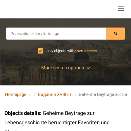
only objects with
open access
More search options
Homepage
Видання XVIII ст.
Object's details
:
Geheime Beytrage zur
Lebensgeschichte beruchtigter Favoriten und