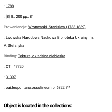
:
1788
:
[8] ff., 200 pp., 8°
Proweniencja
:
Wronowski, Stanisław (1733-1839)
:
Lwowska Narodowa Naukowa Biblioteka Ukrainy im.
V. Stefanyka
Binding
:
Tektura, okładzina niebieska
:
CT I 47720
:
31397
:
oai:leopolitana.ossolineum.pl:6322
Object is located in the collections: