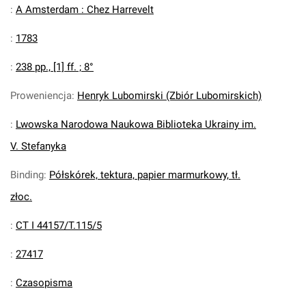
:
A Amsterdam : Chez Harrevelt
:
1783
:
238 pp., [1] ff. ; 8°
Proweniencja
:
Henryk Lubomirski (Zbiór Lubomirskich)
:
Lwowska Narodowa Naukowa Biblioteka Ukrainy im.
V. Stefanyka
Binding
:
Półskórek, tektura, papier marmurkowy, tł.
złoc.
:
CT I 44157/T.115/5
:
27417
:
Czasopisma