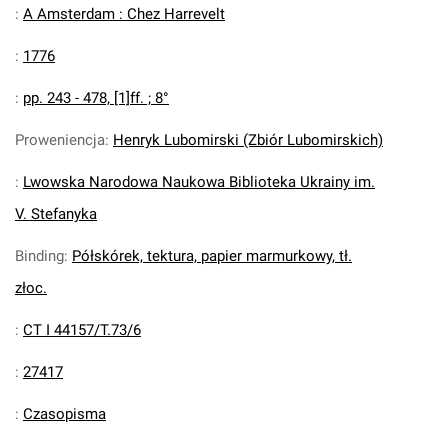
:
A Amsterdam : Chez Harrevelt
:
1776
:
pp. 243 - 478, [1]ff. ; 8°
Proweniencja
:
Henryk Lubomirski (Zbiór Lubomirskich)
:
Lwowska Narodowa Naukowa Biblioteka Ukrainy im.
V. Stefanyka
Binding
:
Półskórek, tektura, papier marmurkowy, tł.
złoc.
:
CT I 44157/T.73/6
:
27417
:
Czasopisma