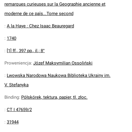
remarques curieuses sur la Geographie ancienne et
moderne de ce paїs...Tome second
:
A la Haye : Chez Isaac Beauregard
:
1740
:
[1] ff., 397 pp., il.; 8°
Proweniencja
:
Józef Maksymilian Ossoliński
:
Lwowska Narodowa Naukowa Biblioteka Ukrainy im.
V. Stefanyka
Binding
:
Półskórek, tektura, papier, tł. złoc.
:
CT I 47659/2
:
31944