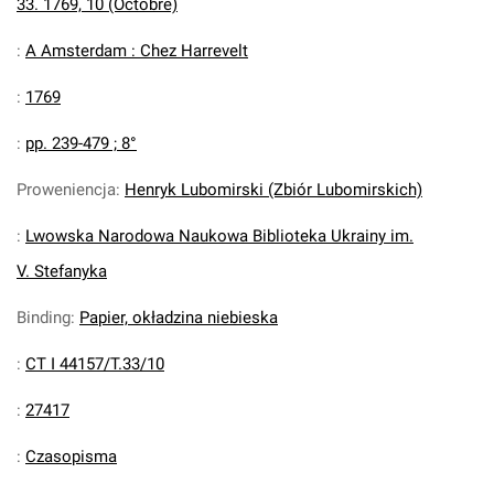
33. 1769, 10 (Octobre)
:
A Amsterdam : Chez Harrevelt
:
1769
:
pp. 239-479 ; 8°
Proweniencja
:
Henryk Lubomirski (Zbiór Lubomirskich)
:
Lwowska Narodowa Naukowa Biblioteka Ukrainy im.
V. Stefanyka
Binding
:
Papier, okładzina niebieska
:
CT I 44157/T.33/10
:
27417
:
Czasopisma