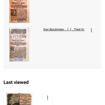
Des Beruhmten ... [...] ...Theil III.
Last viewed