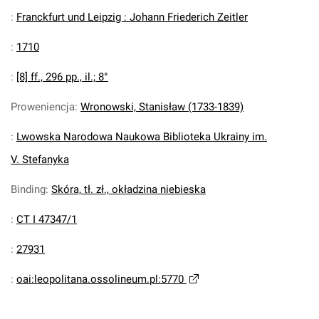
:
Franckfurt und Leipzig : Johann Friederich Zeitler
:
1710
:
[8] ff., 296 pp., il.; 8°
Proweniencja
:
Wronowski, Stanisław (1733-1839)
:
Lwowska Narodowa Naukowa Biblioteka Ukrainy im.
V. Stefanyka
Binding
:
Skóra, tł. zł., okładzina niebieska
:
CT I 47347/1
:
27931
:
oai:leopolitana.ossolineum.pl:5770