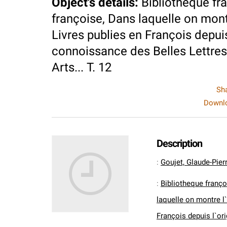
Object's details
:
Bibliotheque fra
françoise, Dans laquelle on montre
Livres publies en François depuis
connoissance des Belles Lettres,
Arts... T. 12
Sh
Downlo
Description
:
Goujet, Glaude-Pier
:
Bibliotheque françoi
laquelle on montre l`
François depuis l`or