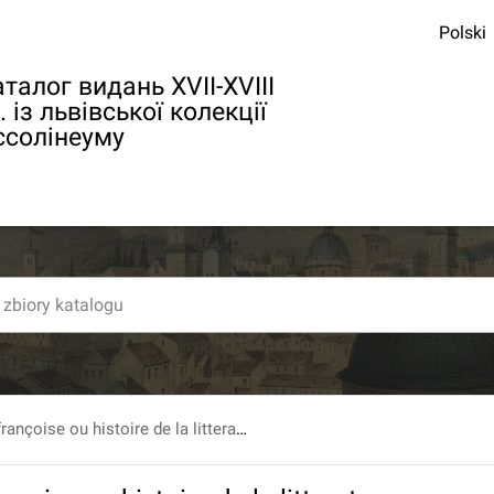
Polski
талог видань XVII-XVIII
. із львівської колекції
ссолінеуму
Bibliotheque françoise ou histoire de la litterature françoise, Dans laquelle on montre l`utilite que l`on peut retirer des Livres publies en François depuis l`origine de l`Imprimerie, pour la connoissance des Belles Lettres, de l`Histoire, des Sciences & des Arts... T. 12