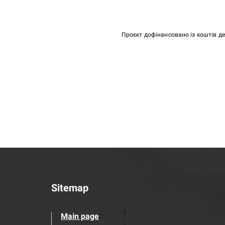
Проєкт дофінансовано із коштів д
Sitemap
Main page