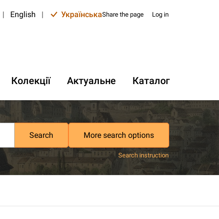
|
English
|
Українська
Share the page
Log in
Колекції
Актуальне
Каталог
Search
More search options
Search instruction