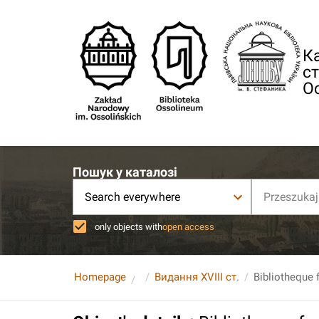
Ка
ст
О
Пошук у каталозі
Search everywhere
only objects with
open access
Homepage
Видання XVIII ст.