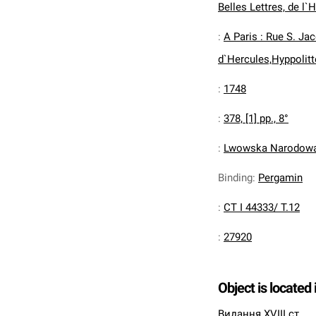
Belles Lettres, de l`H
:
A Paris : Rue S. Ja
d`Hercules,Hyppolitt
:
1748
:
378, [1] pp., 8°
:
Lwowska Narodowa 
Binding
:
Pergamin
:
CT I 44333/ T.12
:
27920
Object is located 
Видання XVIII ст.