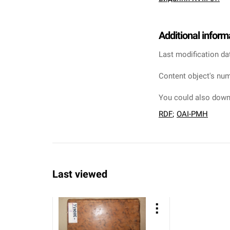
Additional inform
Last modification da
Content object's num
You could also downl
RDF
;
OAI-PMH
Last viewed