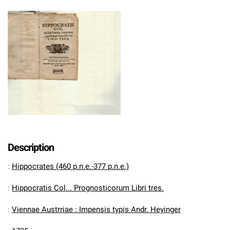
Description
:
Hippocrates (460 p.n.e.-377 p.n.e.)
:
Hippocratis Col... Prognosticorum Libri tres.
:
Viennae Austrriae : Impensis typis Andr. Heyinger