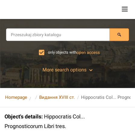
only objects with
open access
More search options
Homepage
Видання XVIII ст.
Hippocratis Col... Prognost
Object's details
:
Hippocratis Col...
Prognosticorum Libri tres.