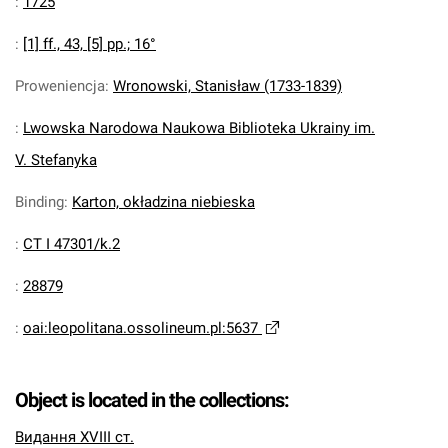
:
1725
:
[1] ff., 43, [5] pp.; 16°
Proweniencja
:
Wronowski, Stanisław (1733-1839)
:
Lwowska Narodowa Naukowa Biblioteka Ukrainy im.
V. Stefanyka
Binding
:
Karton, okładzina niebieska
:
CT I 47301/k.2
:
28879
:
oai:leopolitana.ossolineum.pl:5637
Object is located in the collections:
Видання XVIII ст.