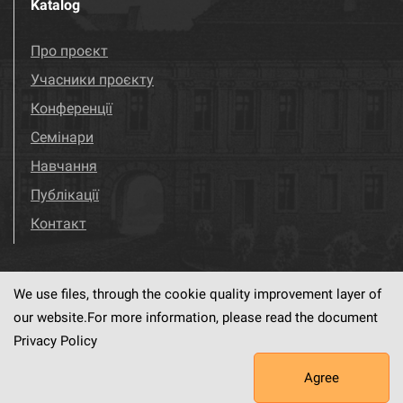
Katalog
Про проєкт
Учасники проєкту
Конференції
Семінари
Навчання
Публікації
Контакт
We use files, through the cookie quality improvement layer of
Visit us!
Facebook
our website.For more information, please read the document
Privacy Policy
Agree
This service runs on
dLibra6.4.18-SNAPSHOT
software created by
PSNC