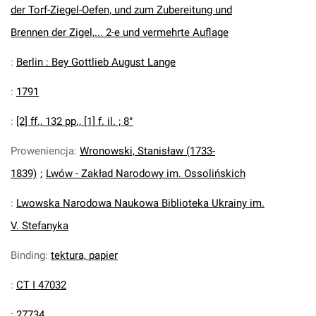
der Torf-Ziegel-Oefen, und zum Zubereitung und
Brennen der Zigel,... 2-e und vermehrte Auflage
:
Berlin : Bey Gottlieb August Lange
:
1791
:
[2] ff., 132 pp., [1] f. il. ; 8°
Proweniencja
:
Wronowski, Stanisław (1733-
1839)
;
Lwów - Zakład Narodowy im. Ossolińskich
:
Lwowska Narodowa Naukowa Biblioteka Ukrainy im.
V. Stefanyka
Binding
:
tektura, papier
:
CT I 47032
:
27734