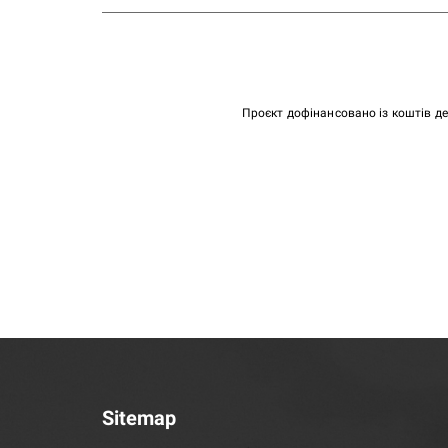
Проєкт дофінансовано із коштів д
Sitemap