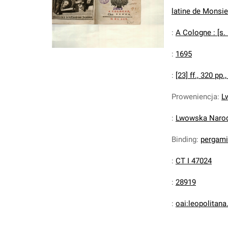
latine de Monsie
:
A Cologne : [s. 
:
1695
:
[23] ff., 320 pp., 
Proweniencja
:
L
:
Lwowska Narodo
Binding
:
pergam
:
CT I 47024
:
28919
:
oai:leopolitan