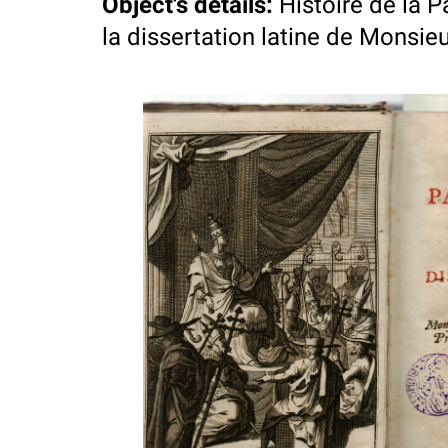
Object's details
:
Histoire de la 
la dissertation latine de Monsie