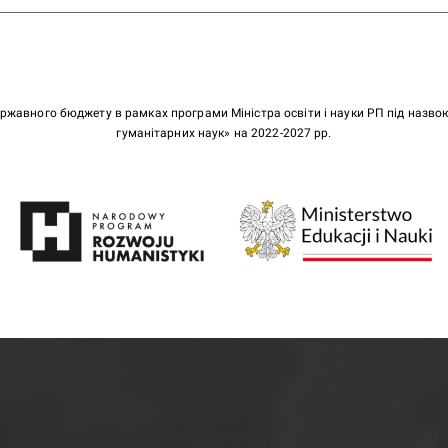
ержавного бюджету в рамках програми Міністра освіти і науки РП під назв
гуманітарних наук» на 2022-2027 рр.