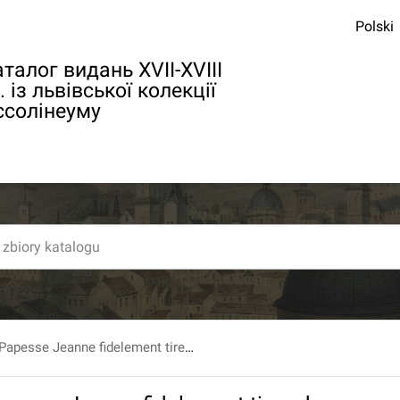
Polski
талог видань XVII-XVIII
. із львівської колекції
ссолінеуму
Histoire de la Papesse Jeanne fidelement tiree de la dissertation latine de Monsieur De Spanheim...