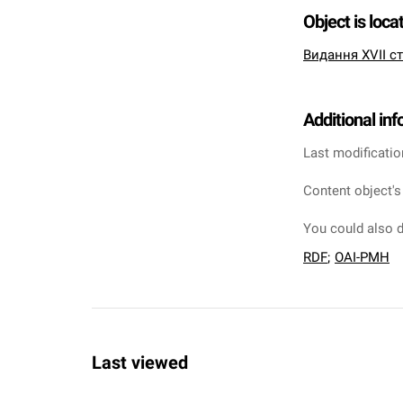
Object is loca
Видання XVII ст
Additional in
Last modificatio
Content object's
You could also d
RDF
;
OAI-PMH
Last viewed