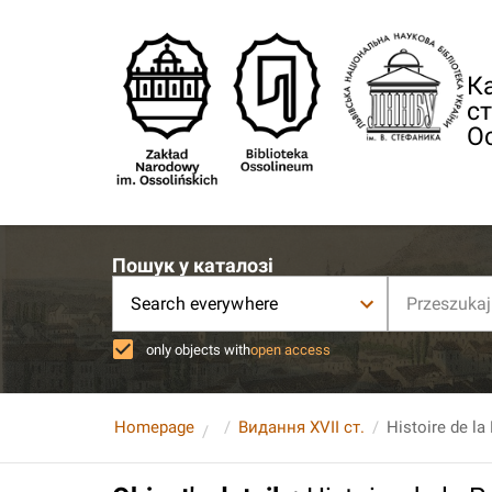
Ка
ст
О
Пошук у каталозі
Search everywhere
only objects with
open access
Homepage
Видання XVII ст.