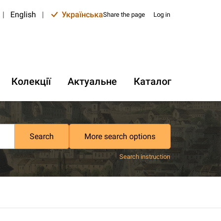
|
English
|
Українська
Share the page
Log in
Колекції
Актуальне
Каталог
Search
More search options
Search instruction