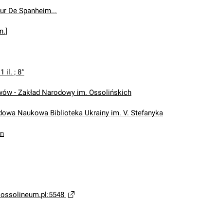
ur De Spanheim...
n.]
1 il. ; 8°
wów - Zakład Narodowy im. Ossolińskich
wa Naukowa Biblioteka Ukrainy im. V. Stefanyka
in
a.ossolineum.pl:5548