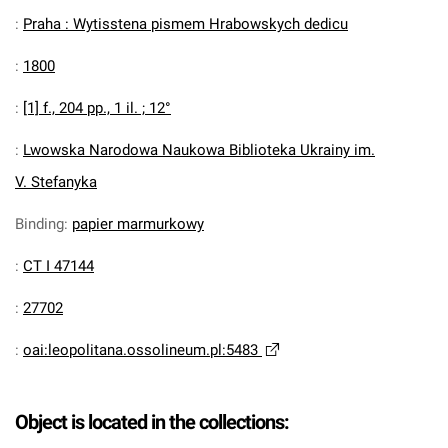
:
Praha : Wytisstena pismem Hrabowskych dedicu
:
1800
:
[1] f., 204 pp., 1 il. ; 12°
:
Lwowska Narodowa Naukowa Biblioteka Ukrainy im.
V. Stefanyka
Binding
:
papier marmurkowy
:
CT I 47144
:
27702
:
oai:leopolitana.ossolineum.pl:5483
Object is located in the collections: