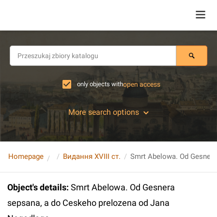
only objects with
open access
More search options
Homepage
Видання XVIII ст.
Object's details
:
Smrt Abelowa. Od Gesnera
sepsana, a do Ceskeho prelozena od Jana