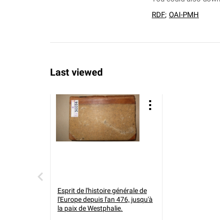
RDF
;
OAI-PMH
Last viewed
Esprit de l'histoire générale de
l'Europe depuis l'an 476, jusqu'à
la paix de Westphalie.