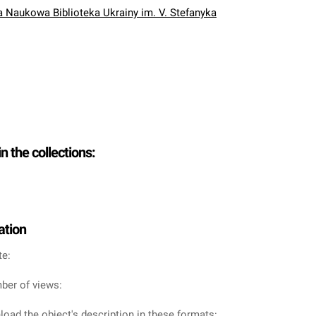
Naukowa Biblioteka Ukrainy im. V. Stefanyka
in the collections:
ation
te:
ber of views:
oad the object's description in these formats: