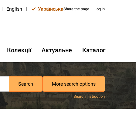
|
English
|
Українська
Share the page
Log in
Колекції
Актуальне
Каталог
Search
More search options
Search instruction