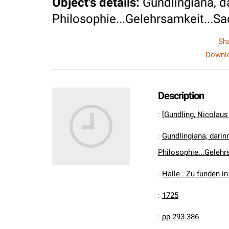
Object's details
:
Gundlingiana, da
Philosophie...Gelehrsamkeit...Sa
Sh
Downlo
Description
:
[Gundling, Nicolau
:
Gundlingiana, darinn
Philosophie...Gelehr
:
Halle : Zu funden i
:
1725
:
pp.293-386