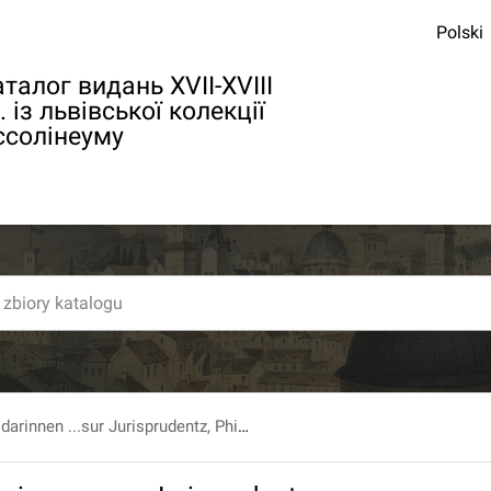
Polski
талог видань XVII-XVIII
. із львівської колекції
ссолінеуму
Gundlingiana, darinnen ...sur Jurisprudentz, Philosophie...Gelehrsamkeit...Sachen abgehandelt werden... T. 34