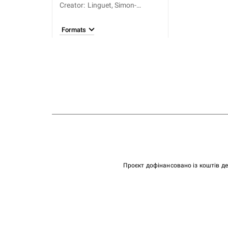
Creator
:
Linguet, Simon-
Nicolas-Henri (1736-
1794)
Formats
Проєкт дофінансовано із коштів д