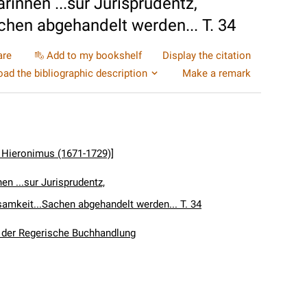
rinnen ...sur Jurisprudentz,
chen abgehandelt werden... T. 34
are
Add to my bookshelf
Display the citation
ad the bibliographic description
Make a remark
s Hieronimus (1671-1729)]
en ...sur Jurisprudentz,
samkeit...Sachen abgehandelt werden... T. 34
n der Regerische Buchhandlung