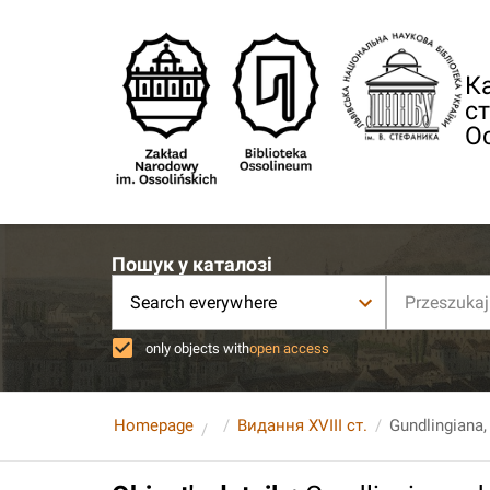
Ка
ст
О
Пошук у каталозі
Search everywhere
only objects with
open access
Homepage
Видання XVIII ст.