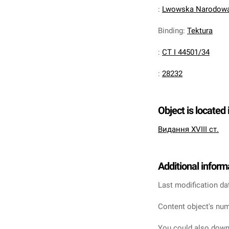
:
Lwowska Narodowa 
Binding
:
Tektura
:
CT I 44501/34
:
28232
Object is located 
Видання XVIII ст.
Additional inform
Last modification da
Content object's num
You could also downl