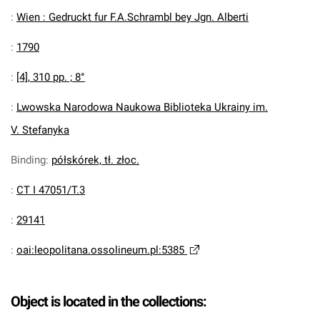
:
Wien : Gedruckt fur F.A.Schrambl bey Jgn. Alberti
:
1790
:
[4], 310 pp. ; 8°
:
Lwowska Narodowa Naukowa Biblioteka Ukrainy im.
V. Stefanyka
Binding
:
półskórek, tł. złoc.
:
CT I 47051/T.3
:
29141
:
oai:leopolitana.ossolineum.pl:5385
Object is located in the collections: