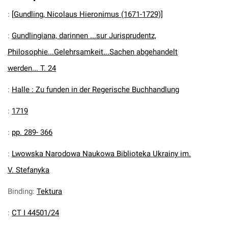
:
[Gundling, Nicolaus Hieronimus (1671-1729)]
:
Gundlingiana, darinnen ...sur Jurisprudentz,
Philosophie...Gelehrsamkeit...Sachen abgehandelt
werden... T. 24
:
Halle : Zu funden in der Regerische Buchhandlung
:
1719
:
pp. 289- 366
:
Lwowska Narodowa Naukowa Biblioteka Ukrainy im.
V. Stefanyka
Binding
:
Tektura
:
CT I 44501/24