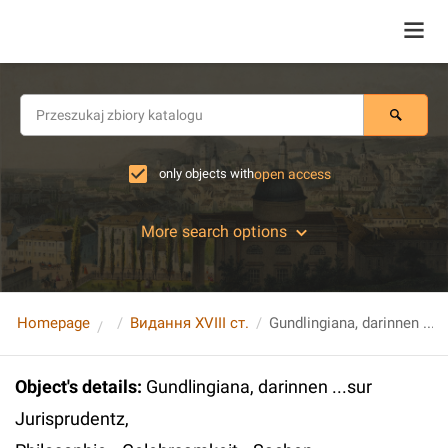
only objects with
open access
More search options
Homepage
Видання XVIII ст.
Object's details
:
Gundlingiana, darinnen ...sur
Jurisprudentz,