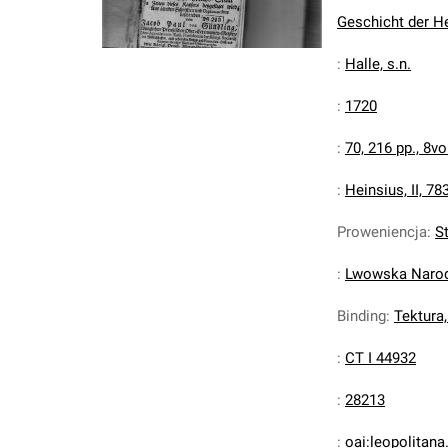
Geschicht der H
:
Halle, s.n.
:
1720
:
70, 216 pp., 8vo
:
Heinsius, II, 78
Proweniencja
:
S
:
Lwowska Narodo
Binding
:
Tektura,
:
CT I 44932
:
28213
:
oai:leopolitan