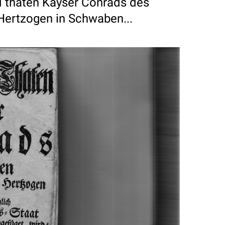
 thaten Kayser Conrads des
Hertzogen in Schwaben...