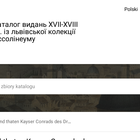
Polski
талог видань XVII-XVIII
. із львівської колекції
ссолінеуму
Geschichtenund thaten Kayser Conrads des Dritten. Aus dem Geschicht der Hertzogen in Schwaben...