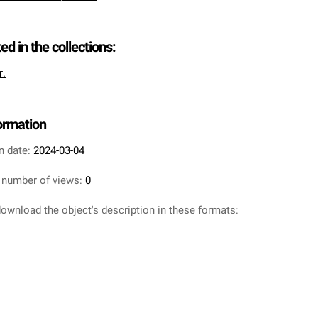
ted in the collections:
т.
formation
n date:
2024-03-04
 number of views:
0
ownload the object's description in these formats: