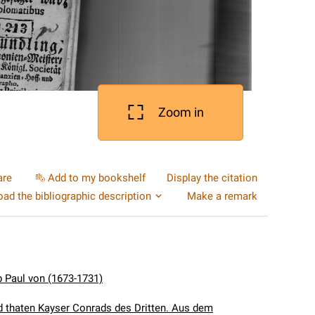
Zoom in
are
Add to my bookshelf
Display the citation
ad the bibliographic description
Make a remark
b Paul von (1673-1731)
 thaten Kayser Conrads des Dritten. Aus dem