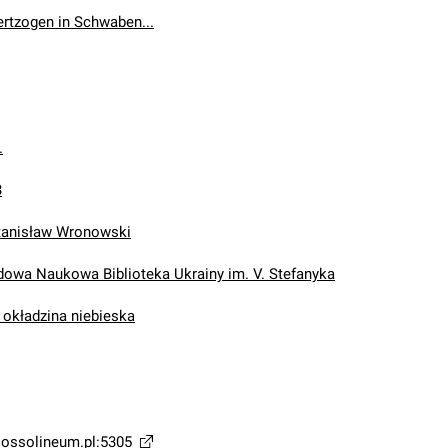
ertzogen in Schwaben...
.
3
tanisław Wronowski
wa Naukowa Biblioteka Ukrainy im. V. Stefanyka
 okładzina niebieska
a.ossolineum.pl:5305