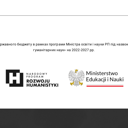
ержавного бюджету в рамках програми Міністра освіти і науки РП під назв
гуманітарних наук» на 2022-2027 рр.