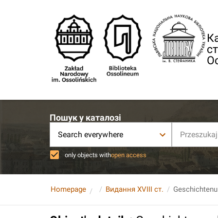
Ка
ст
О
Пошук у каталозі
Search everywhere
only objects with
open access
Homepage
Видання XVIII ст.