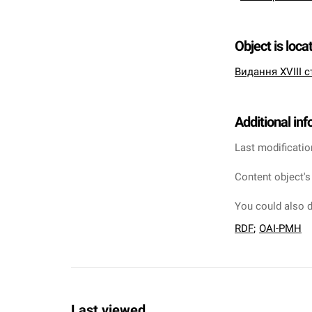
Object is loca
Видання XVIII с
Additional in
Last modificatio
Content object's
You could also d
RDF
;
OAI-PMH
Last viewed