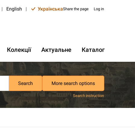
|
English
|
Українська
Share the page
Log in
Колекції
Актуальне
Каталог
Search
More search options
Search instruction