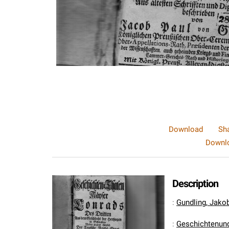
Download
Sh
Downlo
Description
:
Gundling, Jako
:
Geschichtenund