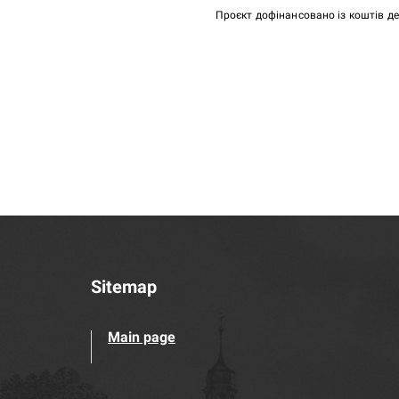
Проєкт дофінансовано із коштів д
Sitemap
Main page