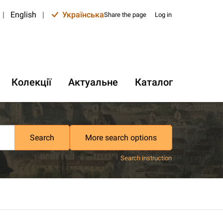
|
English
|
Українська
Share the page
Log in
Колекції
Актуальне
Каталог
Search
More search options
Search instruction