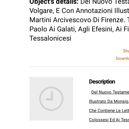
Object's details
:
Del Nuovo Test
Volgare, E Con Annotazioni Illust
Martini Arcivescovo Di Firenze. T
Paolo Ai Galati, Agli Efesini, Ai F
Tessalonicesi
Sh
Downlo
Description
:
Del Nuovo Testamen
Illustrato Da Monsig.
Che Contiene Le Letter
Colossesi Ed Ai Tes