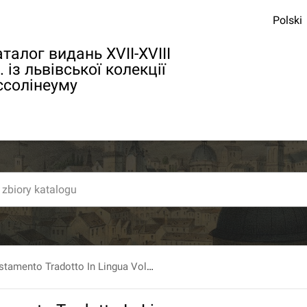
Polski
талог видань XVII-XVIII
. із львівської колекції
ссолінеуму
Del Nuovo Testamento Tradotto In Lingua Volgare, E Con Annotazioni Illustrato Da Monsig. [...] Antonio Martini Arcivescovo Di Firenze. T. 7: Che Contiene Le Lettere Di S. Paolo Ai Galati, Agli Efesini, Ai Filippesi, Ai Colossesi Ed Ai Tessalonicesi