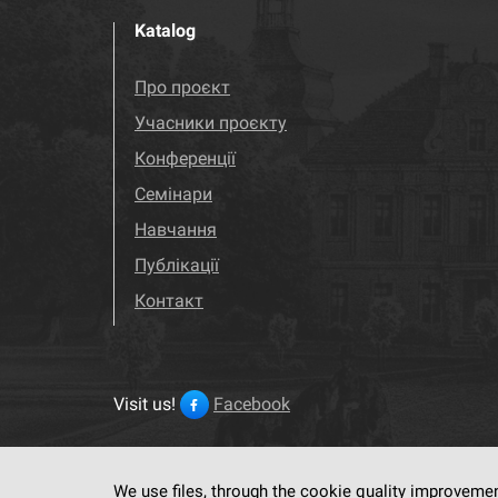
Katalog
Про проєкт
Учасники проєкту
Конференції
Семінари
Навчання
Публікації
Контакт
Visit us!
Facebook
We use files, through the cookie quality improveme