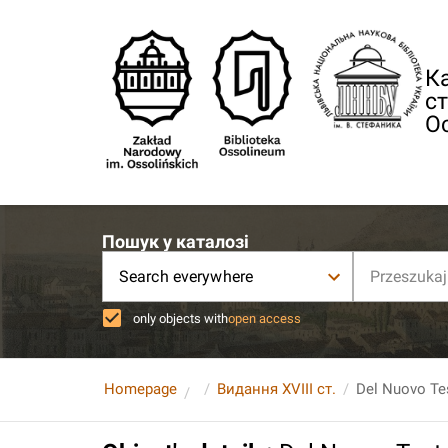
Ка
ст
О
Пошук у каталозі
Search everywhere
only objects with
open access
Homepage
Видання XVIII ст.