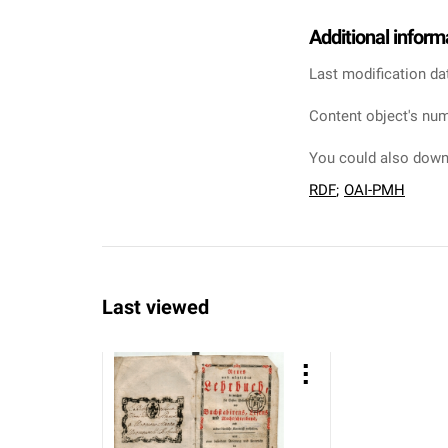
Additional inform
Last modification da
Content object's num
You could also downl
RDF
;
OAI-PMH
Last viewed