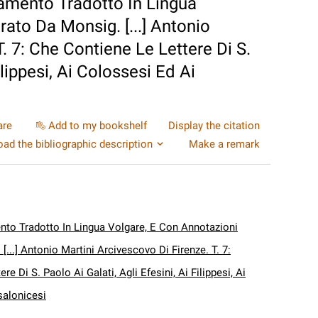
amento Tradotto In Lingua
rato Da Monsig. [...] Antonio
. 7: Che Contiene Le Lettere Di S.
ilippesi, Ai Colossesi Ed Ai
are
Add to my bookshelf
Display the citation
ad the bibliographic description
Make a remark
to Tradotto In Lingua Volgare, E Con Annotazioni
 [...] Antonio Martini Arcivescovo Di Firenze. T. 7:
e Di S. Paolo Ai Galati, Agli Efesini, Ai Filippesi, Ai
salonicesi