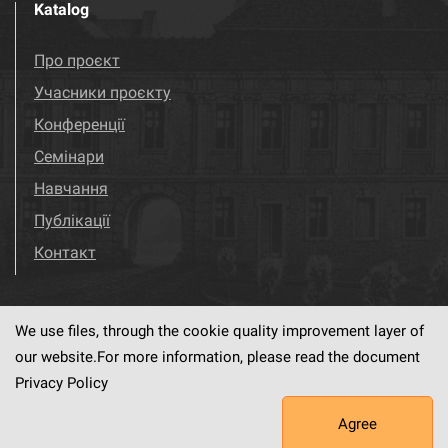
Katalog
Про проєкт
Учасники проєкту
Конференції
Семінари
Навчання
Публікації
Контакт
We use files, through the cookie quality improvement layer of
Visit us!
Facebook
our website.For more information, please read the document
Privacy Policy
Agree
This service runs on
dLibra6.4.18-SNAPSHOT
software created by
PSNC