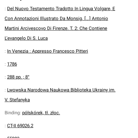
:
Del Nuovo Testamento Tradotto In Lingua Volgare, E
Con Annotazioni Illustrato Da Monsig. [...] Antonio
Martini Arcivescovo Di Firenze. T. 2: Che Contiene
L'evangelo Di S. Luca
:
In Venezia : Appresso Francesco Pitteri
:
1786
:
288 pp. ; 8°
:
Lwowska Narodowa Naukowa Biblioteka Ukrainy im.
V. Stefanyka
Binding
:
półskórek, tł. złoc.
:
CT-II 69026.2