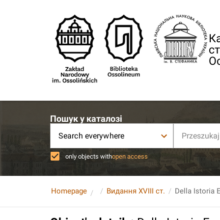
Ка
ст
О
Пошук у каталозі
Search everywhere
only objects with
open access
Homepage
Видання XVIII ст.