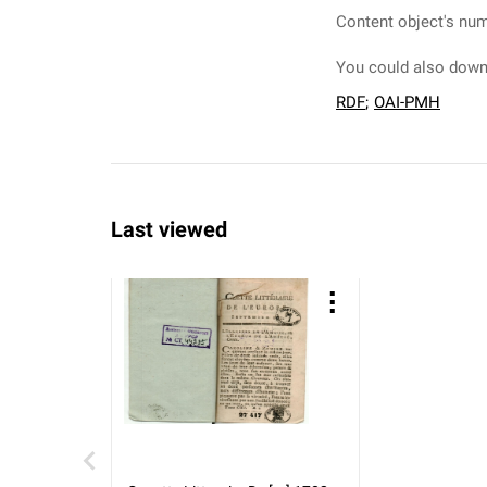
Content object's num
You could also downl
RDF
;
OAI-PMH
Last viewed