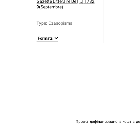
Gazette Litteraire De [...] 1782,
9(Septembre)
Type
:
Czasopisma
Formats
Проєкт дофінансовано із коштів д