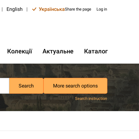
|
English
|
Українська
Share the page
Log in
Колекції
Актуальне
Каталог
Search
More search options
Search instruction