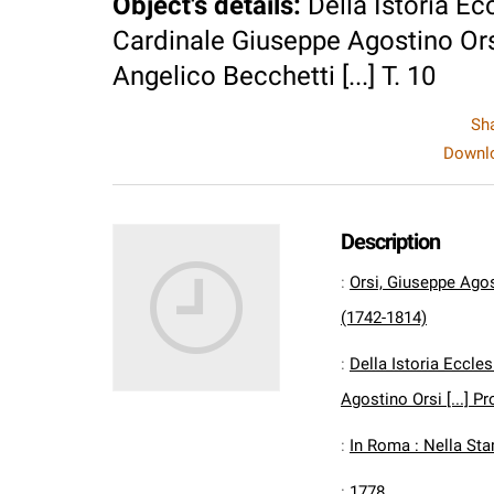
Object's details
:
Della Istoria Ec
Cardinale Giuseppe Agostino Orsi 
Angelico Becchetti [...] T. 10
Sh
Downlo
Description
:
Orsi, Giuseppe Ago
(1742-1814)
:
Della Istoria Eccle
Agostino Orsi [...] Pr
:
In Roma : Nella Sta
:
1778