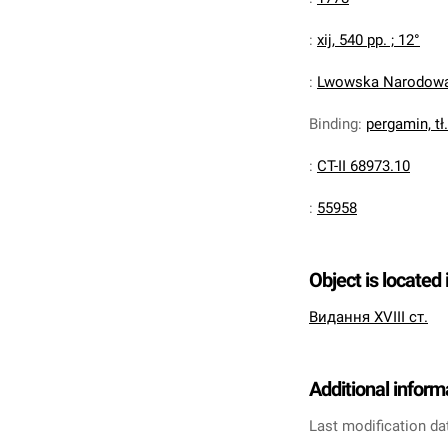
:
xij, 540 pp. ; 12°
:
Lwowska Narodowa 
Binding
:
pergamin, tł.
:
CT-II 68973.10
:
55958
Object is located 
Видання XVIII ст.
Additional inform
Last modification da