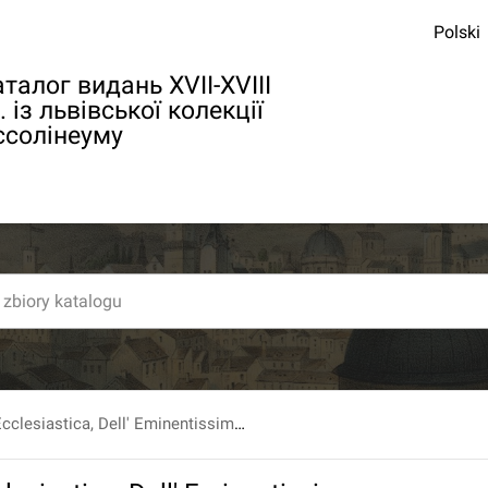
Polski
талог видань XVII-XVIII
. із львівської колекції
ссолінеуму
Della Istoria Ecclesiastica, Dell' Eminentissimo Cardinale Giuseppe Agostino Orsi [...] Proseguita da Fr. Filippo Angelico Becchetti [...] T. 10