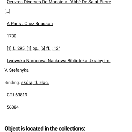
:
Oeuvres Diverses De Monsieur L'Abbé De Saint-Pierre
[...]
:
A Paris : Chez Briasson
:
1730
:
[1] f., 295, [1] pp., [6] ff. ; 12°
:
Lwowska Narodowa Naukowa Biblioteka Ukrainy im.
V. Stefanyka
Binding
:
skóra, tł. złoc.
:
CT-I 63819
:
56384
Object is located in the collections: