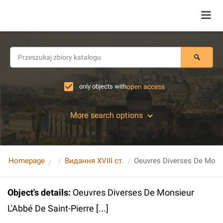
only objects with
open access
More search options
Homepage
Видання XVIII ст.
Object's details
:
Oeuvres Diverses De Monsieur
L'Abbé De Saint-Pierre [...]