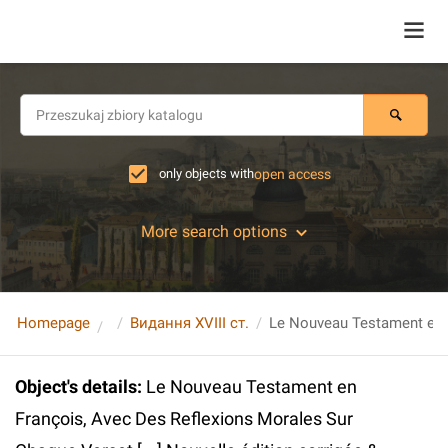
only objects with
open access
More search options
Homepage
Видання XVIII ст.
Object's details
:
Le Nouveau Testament en
François, Avec Des Reflexions Morales Sur