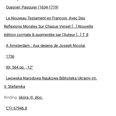
:
Quesnel, Pasquier (1634-1719)
:
Le Nouveau Testament en François, Avec Des
Reflexions Morales Sur Chaque Verset [...] Nouvelle
édition corrigée & augmentée par l'Auteur [...] T. 8
:
A Amsterdam : Aux depens de Joseph Nicolai
:
1736
:
XII, 564 pp. ; 12°
:
Lwowska Narodowa Naukowa Biblioteka Ukrainy im.
V. Stefanyka
Binding
:
skóra, tł. złoc.
:
CT-I 67946.8