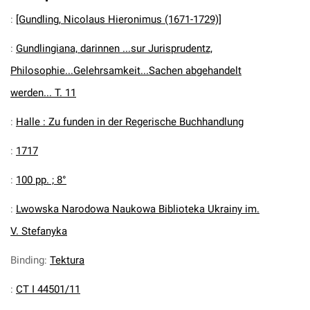
:
[Gundling, Nicolaus Hieronimus (1671-1729)]
:
Gundlingiana, darinnen ...sur Jurisprudentz,
Philosophie...Gelehrsamkeit...Sachen abgehandelt
werden... T. 11
:
Halle : Zu funden in der Regerische Buchhandlung
:
1717
:
100 pp. ; 8°
:
Lwowska Narodowa Naukowa Biblioteka Ukrainy im.
V. Stefanyka
Binding
:
Tektura
:
CT I 44501/11