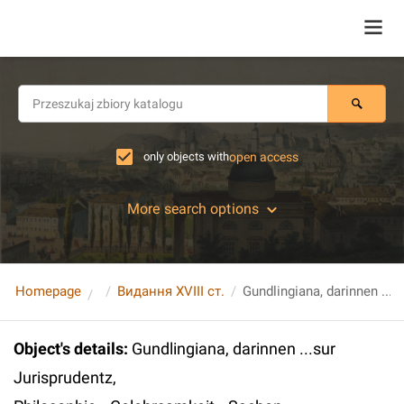
only objects with
open access
More search options
Homepage
Видання XVIII ст.
Object's details
:
Gundlingiana, darinnen ...sur
Jurisprudentz,