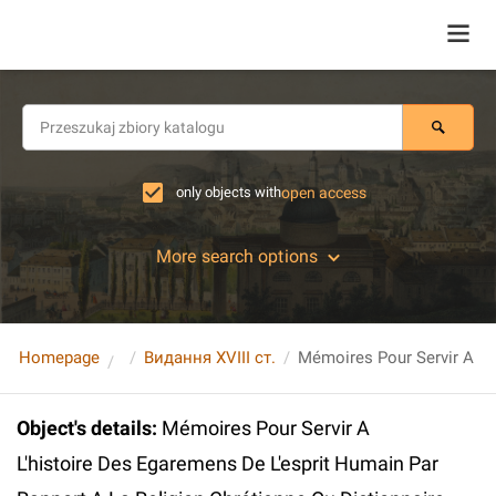
only objects with
open access
More search options
Homepage
Видання XVIII ст.
Object's details
:
Mémoires Pour Servir A
L'histoire Des Egaremens De L'esprit Humain Par