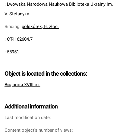
:
Lwowska Narodowa Naukowa Biblioteka Ukrainy im.
V. Stefanyka
Binding
:
półskórek, tł. złoc.
:
CT-II 62604.7
:
55951
Object is located in the collections:
Видання XVIII ст.
Additional information
Last modification date:
Content object's number of views: