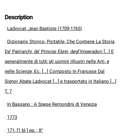
Description
:
Ladvocat, Jean Baptiste (1709-1765)
:
Dizionario Storico, Portatile, Che Contiene La Storia
De’ Patriarchi, de’ Principi Ebrei, degl’Imperadori [...] E
generalmente di tutti gli uomini illlustri nelle Arti, e
nelle Scienze, Ec. [...] Composto In Francese Dal
Signor Abate Ladvocat [...] e trasportato in Italiano [...]
T. 7
:
In Bassano : A Spese Remondini di Venezia
:
1773
:
171, [1 bl.] pp. ; 8°