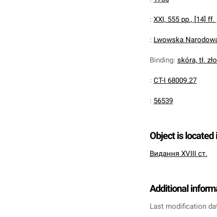
:
XXI, 555 pp., [14] ff. 
:
Lwowska Narodowa 
Binding
:
skóra, tł. zł
:
CT-I 68009.27
:
56539
Object is located 
Видання XVIII ст.
Additional inform
Last modification da