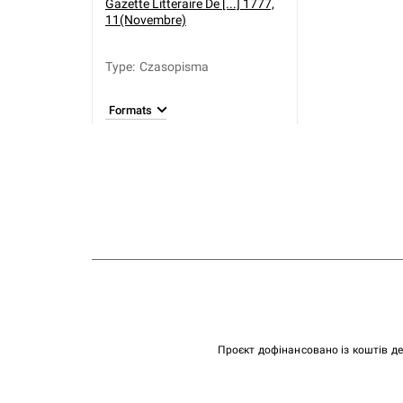
Gazette Litteraire De [...] 1777,
11(Novembre)
Type
:
Czasopisma
Formats
Проєкт дофінансовано із коштів д