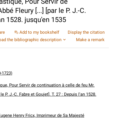
astique, Pour Servir de
bé Fleury [...] [par le P. J.-C.
'an 1528. jusqu'en 1535
are
Add to my bookshelf
Display the citation
ad the bibliographic description
Make a remark
0-1723)
que, Pour Servir de continuation à celle de feu Mr.
r le P. J.-C. Fabre et Goujet]. T. 27 : Depuis l'an 1528.
Eugene Henry Fricx, Imprimeur de Sa Majesté