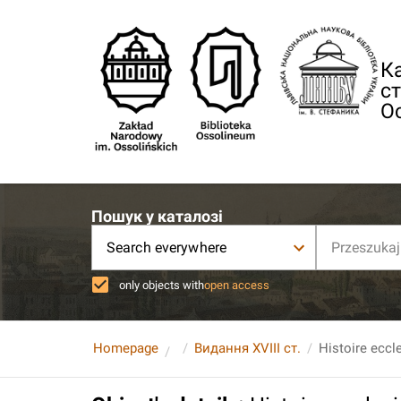
Ка
ст
О
Пошук у каталозі
Search everywhere
only objects with
open access
Homepage
Видання XVIII ст.