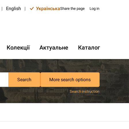
|
English
|
Українська
Share the page
Log in
Колекції
Актуальне
Каталог
Search
More search options
Search instruction