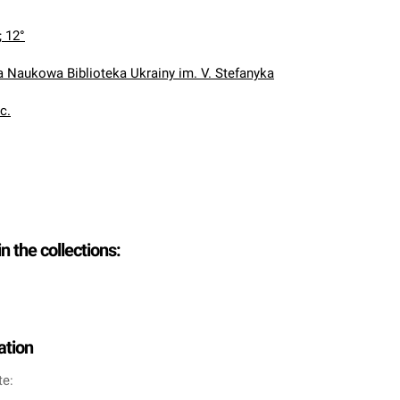
; 12°
Naukowa Biblioteka Ukrainy im. V. Stefanyka
oc.
in the collections:
ation
te: