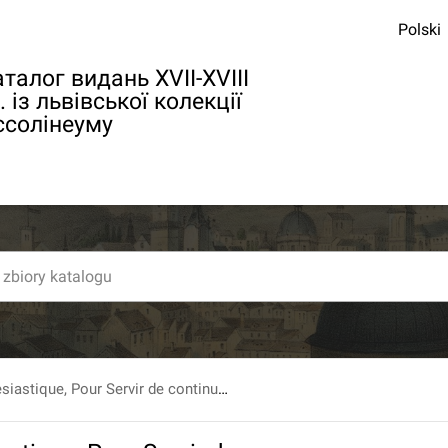
Polski
талог видань XVII-XVIII
. із львівської колекції
ссолінеуму
Histoire ecclesiastique, Pour Servir de continuation à celle de feu Mr. l'Abbé Fleury [...] [par le P. J.-C. Fabre et Goujet]. T. 27 : Depuis l'an 1528. jusqu'en 1535