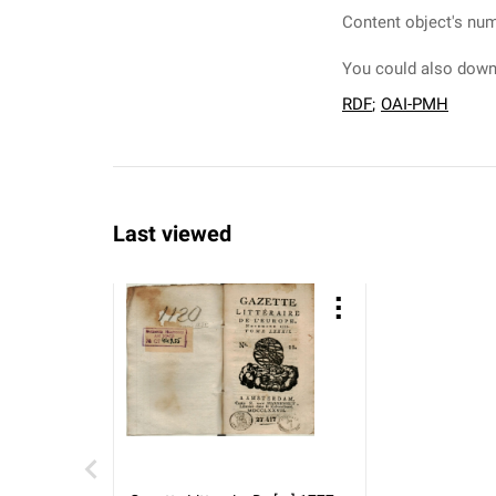
Content object's num
You could also downl
RDF
;
OAI-PMH
Last viewed