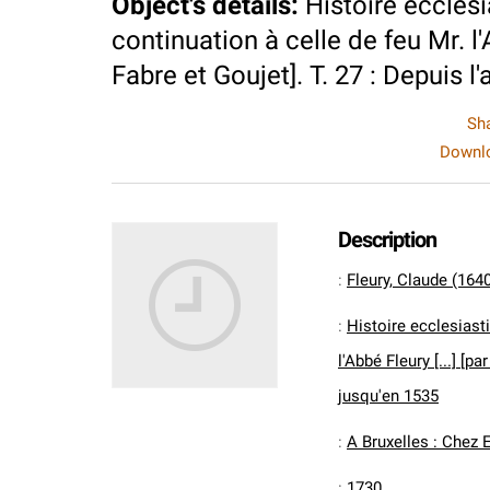
Object's details
:
Histoire ecclesi
continuation à celle de feu Mr. l'Ab
Fabre et Goujet]. T. 27 : Depuis l
Sh
Downlo
Description
:
Fleury, Claude (164
:
Histoire ecclesiasti
l'Abbé Fleury [...] [pa
jusqu'en 1535
:
A Bruxelles : Chez 
:
1730