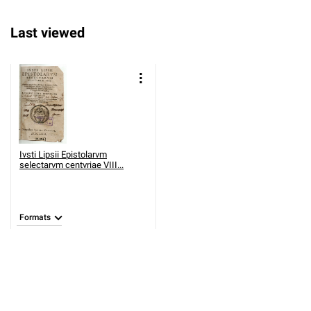
Last viewed
Ivsti Lipsii Epistolarvm
selectarvm centvriae VIII...
Formats