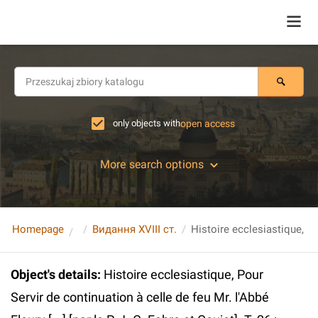
only objects with
open access
More search options
Homepage
Видання XVIII ст.
Object's details
:
Histoire ecclesiastique, Pour
Servir de continuation à celle de feu Mr. l'Abbé