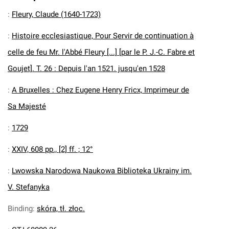
:
Fleury, Claude (1640-1723)
:
Histoire ecclesiastique, Pour Servir de continuation à
celle de feu Mr. l'Abbé Fleury [...] [par le P. J.-C. Fabre et
Goujet]. T. 26 : Depuis l'an 1521. jusqu'en 1528
:
A Bruxelles : Chez Eugene Henry Fricx, Imprimeur de
Sa Majesté
:
1729
:
XXIV, 608 pp., [2] ff. ; 12°
:
Lwowska Narodowa Naukowa Biblioteka Ukrainy im.
V. Stefanyka
Binding
:
skóra, tł. złoc.