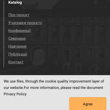
Katalog
Про проєкт
Учасники проєкту
Конференції
Семінари
Навчання
Публікації
Контакт
We use files, through the cookie quality improvement layer of
Visit us!
Facebook
our website.For more information, please read the document
Privacy Policy
Agree
This service runs on
dLibra6.4.18-SNAPSHOT
software created by
PSNC