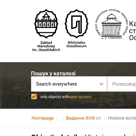
Ка
ст
О
Пошук у каталозі
Search everywhere
only objects with
open access
Homepage
Видання XVIII ст.