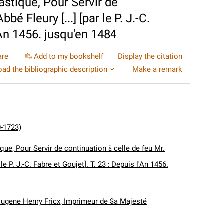
astique, Pour Servir de
bé Fleury [...] [par le P. J.-C.
'An 1456. jusqu'en 1484
are
Add to my bookshelf
Display the citation
ad the bibliographic description
Make a remark
0-1723)
que, Pour Servir de continuation à celle de feu Mr.
r le P. J.-C. Fabre et Goujet]. T. 23 : Depuis l'An 1456.
Eugene Henry Fricx, Imprimeur de Sa Majesté