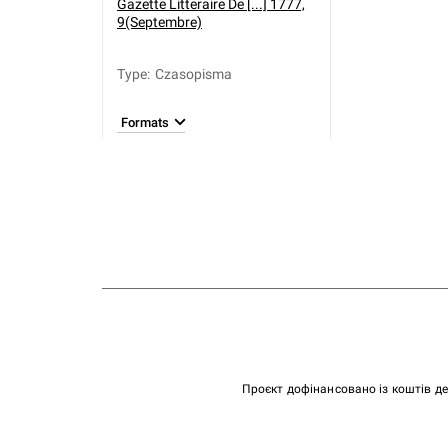
Gazette Litteraire De [...] 1777,
9(Septembre)
Type
:
Czasopisma
Formats
Проєкт дофінансовано із коштів д