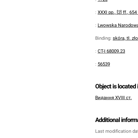
:
XXXI pp., [2] ff., 654
:
Lwowska Narodowa 
Binding
:
skóra, tł. zł
:
CT-I 68009.23
:
56539
Object is located 
Видання XVIII ст.
Additional inform
Last modification da