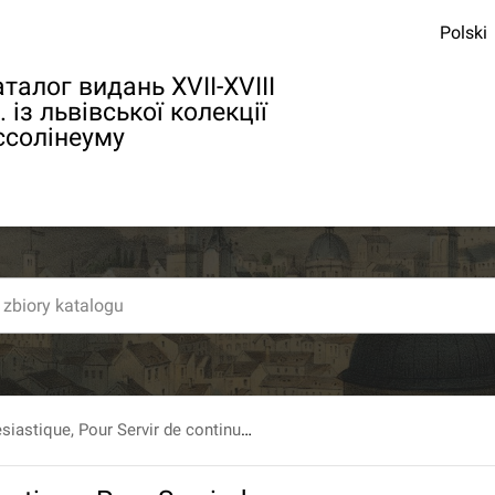
Polski
талог видань XVII-XVIII
. із львівської колекції
ссолінеуму
Histoire ecclesiastique, Pour Servir de continuation à celle de feu Mr. l'Abbé Fleury [...] [par le P. J.-C. Fabre et Goujet]. T. 23 : Depuis l'An 1456. jusqu'en 1484