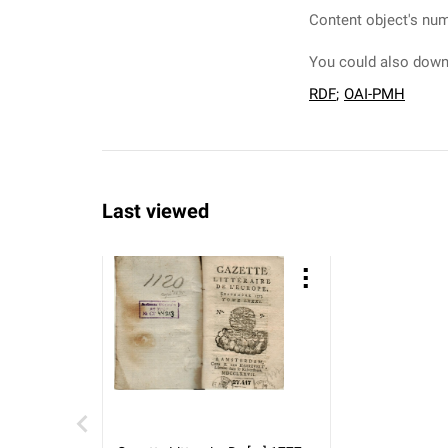
Content object's num
You could also downl
RDF
;
OAI-PMH
Last viewed