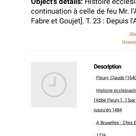
Object's details
:
Histoire ecclesi
continuation à celle de feu Mr. l'Ab
Fabre et Goujet]. T. 23 : Depuis l
Sh
Downlo
Description
:
Fleury, Claude (164
:
Histoire ecclesiasti
l'Abbé Fleury [...] [pa
jusqu'en 1484
:
A Bruxelles : Chez 
:
1726