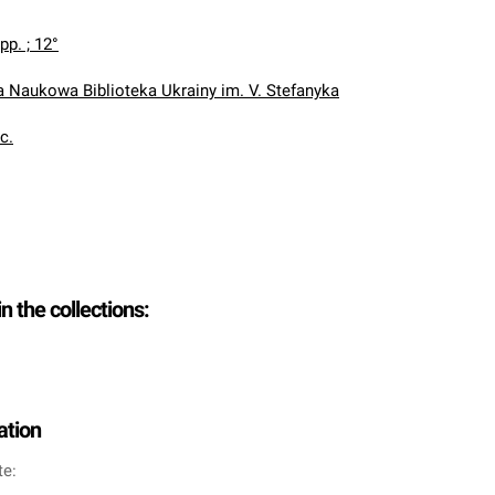
 pp. ; 12°
Naukowa Biblioteka Ukrainy im. V. Stefanyka
oc.
in the collections:
ation
te: