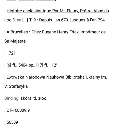
:
Histoire ecclesiastique Par Mr. Fleury, Prêtre, Abbé du
Loc-Dieu [...] T. 9 : Depuis l'an 679. jusques à l'an 794
:
A Bruxelles : Chez Eugene Henry Fricx, Imprimeur de
Sa Majesté
:
1721
:
[6] ff., 5404 pp., [17] ff. ; 12°
:
Lwowska Narodowa Naukowa Biblioteka Ukrainy im.
V. Stefanyka
Binding
:
skóra, tł. złoc.
:
CT-I 68009.9
:
56539