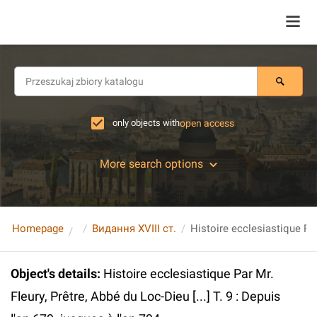
only objects with
open access
More search options
Homepage
Видання XVIII ст.
Object's details
:
Histoire ecclesiastique Par Mr.
Fleury, Prêtre, Abbé du Loc-Dieu [...] T. 9 : Depuis