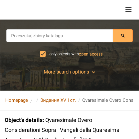
only objects with
open access
More search options
Homepage
Видання XVII ст.
Object's details
:
Qvaresimale Overo
Considerationi Sopra i Vangeli della Quaresima