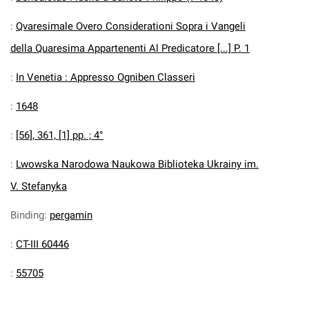
:
Qvaresimale Overo Considerationi Sopra i Vangeli
della Quaresima Appartenenti Al Predicatore [...] P. 1
:
In Venetia : Appresso Ogniben Classeri
:
1648
:
[56], 361, [1] pp. ; 4°
:
Lwowska Narodowa Naukowa Biblioteka Ukrainy im.
V. Stefanyka
Binding
:
pergamin
:
CT-III 60446
:
55705