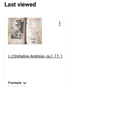
Last viewed
L
L'Orpheline Angloise, ou [...] T. 1
Formats